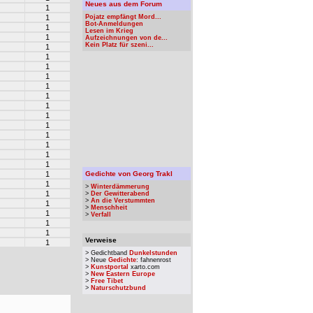
Neues aus dem Forum
1
1
Pojatz empfängt Mord...
Bot-Anmeldungen
1
Lesen im Krieg
1
Aufzeichnungen von de...
Kein Platz für szeni...
1
1
1
1
1
1
1
1
1
1
1
1
1
1
Gedichte von Georg Trakl
1
>
Winterdämmerung
1
>
Der Gewitterabend
>
An die Verstummten
1
>
Menschheit
1
>
Verfall
1
1
Verweise
1
> Gedichtband
Dunkelstunden
> Neue
Gedichte
: fahnenrost
>
Kunstportal
xarto.com
>
New Eastern Europe
>
Free Tibet
>
Naturschutzbund