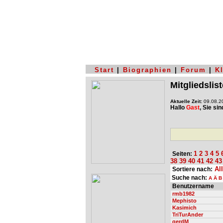
Start
|
Biographien
|
Forum
|
K
Mitgliedslist
Aktuelle Zeit:
09.08.20
Hallo
Gast
, Sie si
1
2
3
4
5
Seiten:
38
39
40
41
42
43
Al
Sortiere nach:
Suche nach:
A
Ä
B
Benutzername
rmb1982
Mephisto
Kasimich
TriTurAnder
gerdM