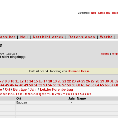
Zufallstext:
Neu
/
Klassisch
/
Reze
lassiker
|
Neu
|
Netzbibliothek
|
Rezensionen
|
Werke
|
e
26 - 11:50:53
Suche
|
Mitgl
nd nicht eingeloggt!
Heute ist der 64. Todestag von
Hermann Hesse
.
6
7
8
9
10
11
12
13
14
15
16
17
18
19
20
21
22
23
24
25
26
27
28
29
30
31
3
44
45
46
47
48
49
50
51
52
53
54
55
56
57
58
59
60
61
62
63
64
65
66
67
68
le
/
Ort
/
Beiträge
/
Jahr
/
Letzter Forenbeitrag
C
D
E
F
G
H
I
J
K
L
M
N
O
Ö
P
Q
R
S
T
U
Ü
V
W
X
Y
Z
0
1
2
3
4
5
6
7
8
9
Ort
Jahr
Name
Bautzen
-
-