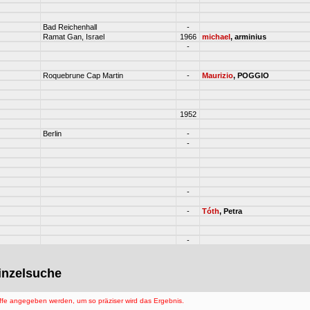
Bad Reichenhall
-
Ramat Gan, Israel
1966
michael
, arminius
-
Roquebrune Cap Martin
-
Maurizio
, POGGIO
1952
Berlin
-
-
-
-
Tóth
, Petra
-
Einzelsuche
ffe angegeben werden, um so präziser wird das Ergebnis.