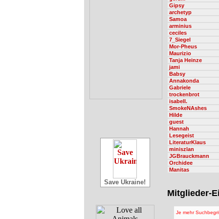
Gipsy
archetyp
Samoa
arminius
ceciles
7_Siegel
Mor-Pheus
Maurizio
Tanja Heinze
jami
Babsy
Annakonda
Gabriele
trockenbrot
isabell.
SmokeNAshes
Hilde
guest
Hannah
Lesegeist
LiteraturKlaus
miniszlan
JGBrauckmann
Orchidee
Manitas
Save Ukraine!
Mitglieder-
Je mehr Suchbegri