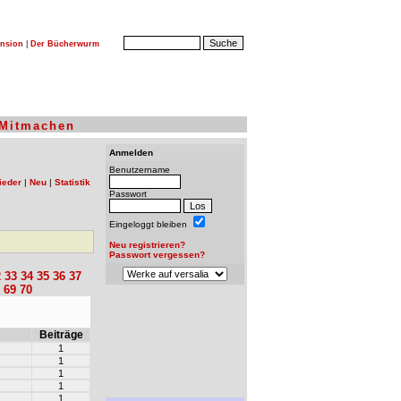
nsion
|
Der Bücherwurm
Mitmachen
Anmelden
Benutzername
ieder
|
Neu
|
Statistik
Passwort
Eingeloggt bleiben
Neu registrieren?
Passwort vergessen?
2
33
34
35
36
37
69
70
Beiträge
1
1
1
1
1