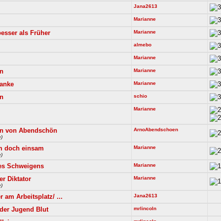
Jana2613
Marianne
besser als Früher
Marianne
almebo
Marianne
n
Marianne
danke
Marianne
n
schio
Marianne
n von Abendschön
ArnoAbendschoen
)
 doch einsam
Marianne
)
es Schweigens
Marianne
r Diktator
Marianne
)
 am Arbeitsplatz/ ...
Jana2613
 der Jugend Blut
mrlincoln