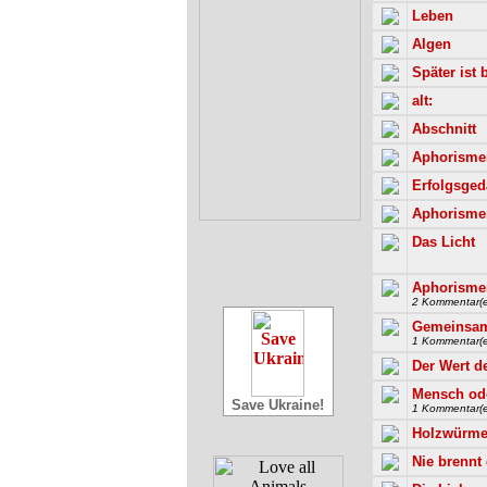
Leben
Algen
Später ist 
alt:
Abschnitt
Aphorisme
Erfolgsge
Aphorisme
Das Licht
Aphorisme
2 Kommentar(e
Gemeinsam
1 Kommentar(e
Der Wert d
Mensch ode
Save Ukraine!
1 Kommentar(e
Holzwürmer
Nie brennt