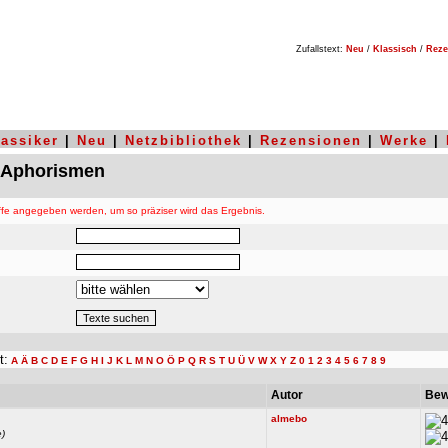
Zufallstext:
Neu
/
Klassisch
/
Reze
lassiker
|
Neu
|
Netzbibliothek
|
Rezensionen
|
Werke
|
 Aphorismen
fe angegeben werden, um so präziser wird das Ergebnis.
t:
A
Ä
B
C
D
E
F
G
H
I
J
K
L
M
N
O
Ö
P
Q
R
S
T
U
Ü
V
W
X
Y
Z
0
1
2
3
4
5
6
7
8
9
Autor
Bew
almebo
)