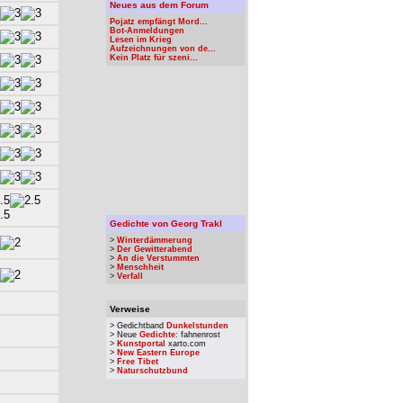
Neues aus dem Forum
Pojatz empfängt Mord...
Bot-Anmeldungen
Lesen im Krieg
Aufzeichnungen von de...
Kein Platz für szeni...
Gedichte von Georg Trakl
>
Winterdämmerung
>
Der Gewitterabend
>
An die Verstummten
>
Menschheit
>
Verfall
Verweise
> Gedichtband
Dunkelstunden
> Neue
Gedichte
: fahnenrost
>
Kunstportal
xarto.com
>
New Eastern Europe
>
Free Tibet
>
Naturschutzbund