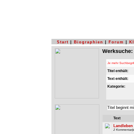
Start
|
Biographien
|
Forum
|
K
Werksuche:
Je mehr Suchbegrif
Titel enthält:
Text enthält:
Kategorie:
Titel beginnt mi
Text
Landleben
2 Kommentar(e