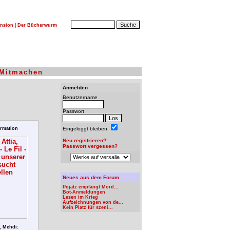
nsion
|
Der Bücherwurm
Mitmachen
Anmelden
Benutzername
Passwort
rmation
Eingeloggt bleiben
Neu registrieren?
Passwort vergessen?
Neues aus dem Forum
Pojatz empfängt Mord...
Bot-Anmeldungen
Lesen im Krieg
Aufzeichnungen von de...
Kein Platz für szeni...
, Mehdi: