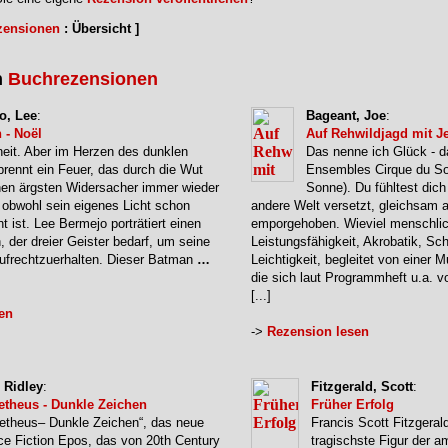
zensionen
: Übersicht ]
n
Buchrezensionen
o, Lee
:
Bageant, Joe
:
 - Noël
Auf Rehwildjagd mit J
eit. Aber im Herzen des dunklen
Das nenne ich Glück - d
 brennt ein Feuer, das durch die Wut
Ensembles Cirque du Sol
nen ärgsten Widersacher immer wieder
Sonne). Du fühltest dich
, obwohl sein eigenes Licht schon
andere Welt versetzt, gleichsam 
 ist. Lee Bermejo porträtiert einen
emporgehoben. Wieviel menschli
 der dreier Geister bedarf, um seine
Leistungsfähigkeit, Akrobatik, S
ufrechtzuerhalten. Dieser Batman
…
Leichtigkeit, begleitet von einer 
die sich laut Programmheft u.a. 
[...]
en
->
Rezension lesen
, Ridley
:
Fitzgerald, Scott
:
theus - Dunkle Zeichen
Früher Erfolg
etheus– Dunkle Zeichen“, das neue
Francis Scott Fitzgerald
ce Fiction Epos, das von 20th Century
tragischste Figur der a