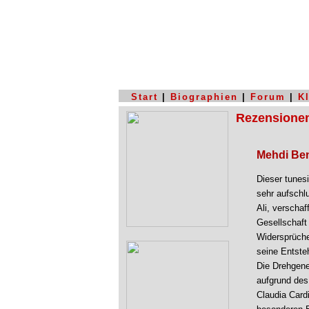
Start
|
Biographien
|
Forum
|
K
Rezensione
Mehdi Ben
Dieser tunes
sehr aufschl
Ali, verschaf
Gesellschaft
Widersprüche
seine Entste
Die Drehgene
aufgrund des
Claudia Cardi