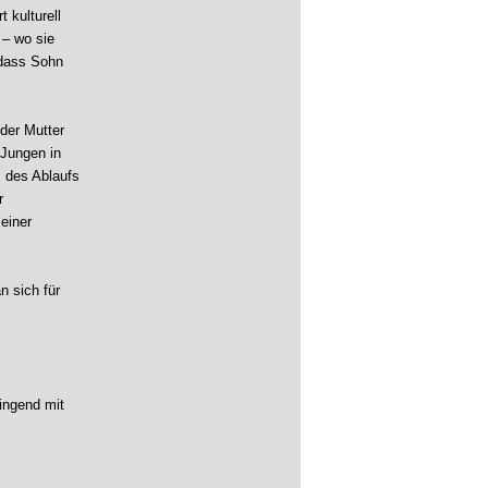
 kulturell
 – wo sie
 dass Sohn
der Mutter
 Jungen in
s des Ablaufs
r
einer
n sich für
ingend mit