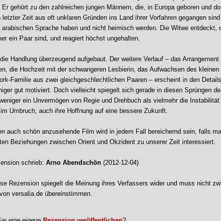
 Er gehört zu den zahlreichen jungen Männern, die, in Europa geboren und dort
in letzter Zeit aus oft unklaren Gründen ins Land ihrer Vorfahren gegangen sind
 arabischen Sprache haben und nicht heimisch werden. Die Witwe entdeckt,
er ein Paar sind, und reagiert höchst ungehalten.
t die Handlung überzeugend aufgebaut. Der weitere Verlauf – das Arrangement 
en, die Hochzeit mit der schwangeren Lesbierin, das Aufwachsen des kleinen
ork-Familie aus zwei gleichgeschlechtlichen Paaren – erscheint in den Detail
ger gut motiviert. Doch vielleicht spiegelt sich gerade in diesen Sprüngen de
weniger ein Unvermögen von Regie und Drehbuch als vielmehr die Instabilität 
 im Umbruch, auch ihre Hoffnung auf eine bessere Zukunft.
en auch schön anzusehende Film wird in jedem Fall bereichernd sein, falls ma
lten Beziehungen zwischen Orient und Okzident zu unserer Zeit interessiert.
ension schrieb:
Arno Abendschön
(2012-12-04)
se Rezension spiegelt die Meinung ihres Verfassers wider und muss nicht zw
von versalia.de übereinstimmen.
ie eine eigene
Rezension veröffentlichen
?