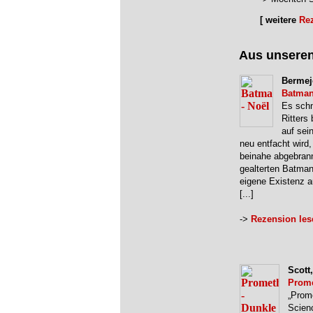
[ weitere
Re
Aus unsere
Bermej
Batman
Es schn
Ritters
auf sei
neu entfacht wird
beinahe abgebrannt
gealterten Batman,
eigene Existenz a
[...]
->
Rezension les
Scott
Prome
„Prom
Scien