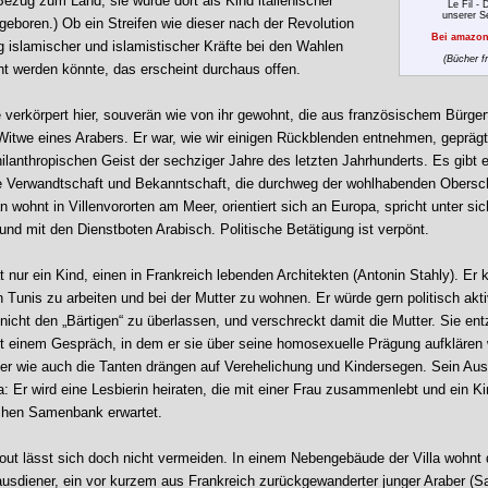
ezug zum Land, sie wurde dort als Kind italienischer
Le Fil - 
unserer S
geboren.) Ob ein Streifen wie dieser nach der Revolution
Bei amazon
 islamischer und islamistischer Kräfte bei den Wahlen
(Bücher f
ht werden könnte, das erscheint durchaus offen.
e verkörpert hier, souverän wie von ihr gewohnt, die aus französischem Bürge
twe eines Arabers. Er war, wie wir einigen Rückblenden entnehmen, gepräg
ilanthropischen Geist der sechziger Jahre des letzten Jahrhunderts. Es gibt 
 Verwandtschaft und Bekanntschaft, die durchweg der wohlhabenden Obersc
 wohnt in Villenvororten am Meer, orientiert sich an Europa, spricht unter sic
und mit den Dienstboten Arabisch. Politische Betätigung ist verpönt.
t nur ein Kind, einen in Frankreich lebenden Architekten (Antonin Stahly). Er
n Tunis zu arbeiten und bei der Mutter zu wohnen. Er würde gern politisch akt
icht den „Bärtigen“ zu überlassen, und verschreckt damit die Mutter. Sie ent
 einem Gespräch, in dem er sie über seine homosexuelle Prägung aufklären w
er wie auch die Tanten drängen auf Verehelichung und Kindersegen. Sein Au
 Er wird eine Lesbierin heiraten, die mit einer Frau zusammenlebt und ein Kin
chen Samenbank erwartet.
ut lässt sich doch nicht vermeiden. In einem Nebengebäude der Villa wohnt 
 Hausdiener, ein vor kurzem aus Frankreich zurückgewanderter junger Araber (S