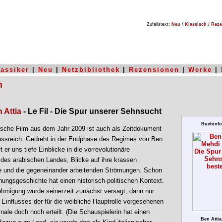
Zufallstext:
Neu
/
Klassisch
/
Reze
lassiker
|
Neu
|
Netzbibliothek
|
Rezensionen
|
Werke
|
n
 Attia
- Le Fil - Die Spur unserer Sehnsucht
Buchinfo
ische Film aus dem Jahr 2009 ist auch als Zeitdokument
ussreich. Gedreht in der Endphase des Regimes von Ben
ft er uns tiefe Einblicke in die vorrevolutionäre
 des arabischen Landes, Blicke auf ihre krassen
 und die gegeneinander arbeitenden Strömungen. Schon
hungsgeschichte hat einen historisch-politischen Kontext.
hmigung wurde seinerzeit zunächst versagt, dann nur
 Einflusses der für die weibliche Hauptrolle vorgesehenen
nale doch noch erteilt. (Die Schauspielerin hat einen
Ben Attia