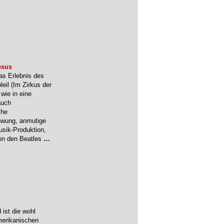
esus
as Erlebnis des
eil (Im Zirkus der
 wie in eine
auch
che
chwung, anmutige
Musik-Produktion,
von den Beatles
…
 ist die wohl
merikanischen