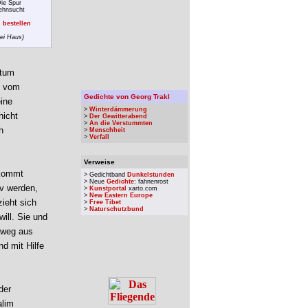
Die Spur
ehnsucht
 bestellen
rei Haus)
rtum
t vom
Gedichte von Georg Trakl
eine
>
Winterdämmerung
hicht
>
Der Gewitterabend
>
An die Verstummten
h
>
Menschheit
>
Verfall
Verweise
 kommt
> Gedichtband
Dunkelstunden
> Neue
Gedichte
: fahnenrost
iv werden,
>
Kunstportal
xarto.com
>
New Eastern Europe
zieht sich
>
Free Tibet
>
Naturschutzbund
ill. Sie und
sweg aus
d mit Hilfe
der
alim