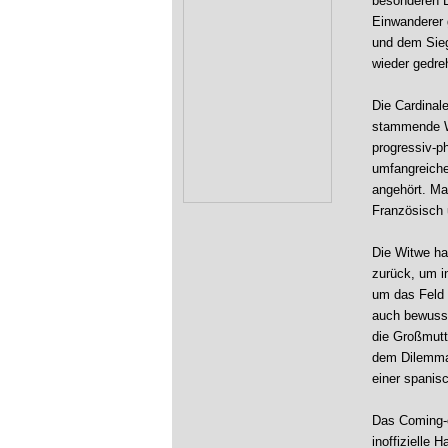
besonderen B
Einwanderer 
und dem Sieg
wieder gedre
Die Cardinal
stammende Wi
progressiv-ph
umfangreiche
angehört. Man
Französisch 
Die Witwe ha
zurück, um i
um das Feld n
auch bewusst
die Großmutt
dem Dilemma:
einer spanis
Das Coming-o
inoffizielle