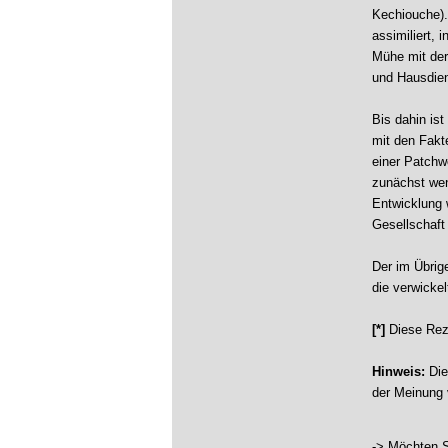
Kechiouche).
assimiliert, 
Mühe mit der
und Hausdien
Bis dahin is
mit den Fakt
einer Patchw
zunächst weni
Entwicklung 
Gesellschaft
Der im Übrig
die verwicke
[*]
Diese Rez
Hinweis:
Die
der Meinung 
-> Möchten S