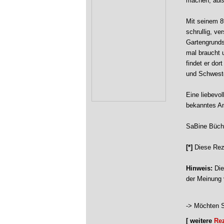
machen, auße
Mit seinem 8
schrullig, ve
Gartengrunds
mal braucht 
findet er do
und Schweste
Eine liebevo
bekanntes Anz
SaBine Büchn
[*]
Diese Rez
Hinweis:
Die
der Meinung 
-> Möchten S
[ weitere
Re