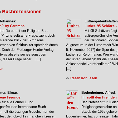
n
Buchrezensionen
 Johannes
:
Luthergedenkstätten,
on? Ay Caramba
Luther. 95 Schätze 
tst Du es mit der Religion, Bart
Mit 95 Schätzen folgt
?" Eine seltsame Frage, zieht doch
außergewöhnliche Au
nisierende Blick der Simpsons
der Nationalen Sonde
rmen von Spiritualität spöttisch durch
Augusteum in der Lutherstadt Wit
 Doch der Freiburger Herder Verlag
5. November 2017) der Spur des
etwas abseits seines sonstigen
Luther zur Reformation. Wer war 
, dieser Frage näher
…
[...]
der unter Lebensgefahr die Thes
Ablasshandel veröffentlichte? W
en
[...]
->
Rezension lesen
er, Elmar
:
Bodenheimer, Alfred
:
rene Freunde
Ihr sollt den Fremden 
 für alle Formel 1 und
Der Professor für Jüdisc
portfreunde interessante Buch
Religionsgeschichte an d
melt die traurigen Geschichten der
Basel, der 1965 geboren
tes, der, obwohl in manchen Kreisen
Bodenheimer, hat vor einigen Jahr