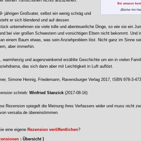
r seinen Turnschuhen nichts anzuziehen.
Bei amazon best
(Bücher frei Ha
9- jährigen Großvater, selbst ein wenig schräg und
rsteht er sich blendend und auf dessen
tück unternehmen sie viele tolle und abenteuerliche Dinge, so wie sie ein Ju
und bei vier großen Schwestern und vorsichtigen Eltern nicht bekommt. Und 
rt an einem Baum etwas, was sein Anziehproblem löst. Nicht ganz im Sinne sei
rn, aber immerhin.
ll, warmherzig und augenzwinkernd erzählte Geschichte um ein in vielen Famil
iehdrama, das sich dann aber mit Leichtigkeit in Luft auflöst.
er, Simone Hennig, Friedemann, Ravensburger Verlag 2017, ISBN 978-3-47
ension schrieb:
Winfried Stanzick
(2017-08-16)
se Rezension spiegelt die Meinung ihres Verfassers wider und muss nicht zw
von versalia.de übereinstimmen.
ie eine eigene
Rezension veröffentlichen
?
zensionen
: Übersicht ]