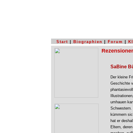
Start
|
Biographien
|
Forum
|
K
Rezensione
SaBine B
Der kleine Fr
Geschichte 
phantasievol
Illustratione
umhauen kann.
Schwestern. 
kümmern sich
hat er desha
Eltern, dere