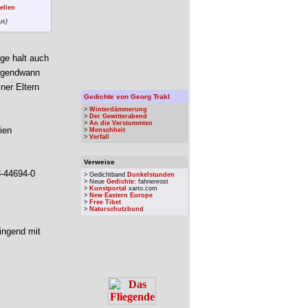
ellen
us)
nge halt auch
irgendwann
ner Eltern
Gedichte von Georg Trakl
>
Winterdämmerung
>
Der Gewitterabend
>
An die Verstummten
ien
>
Menschheit
>
Verfall
Verweise
3-44694-0
> Gedichtband
Dunkelstunden
> Neue
Gedichte
: fahnenrost
>
Kunstportal
xarto.com
>
New Eastern Europe
>
Free Tibet
>
Naturschutzbund
ingend mit