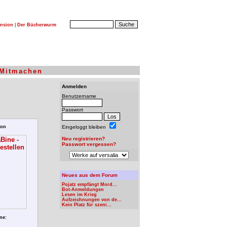
nsion
|
Der Bücherwurm
Mitmachen
Anmelden
Benutzername
Passwort
ion
Eingeloggt bleiben
Neu registrieren?
Passwort vergessen?
Neues aus dem Forum
Pojatz empfängt Mord...
Bot-Anmeldungen
Lesen im Krieg
Aufzeichnungen von de...
Kein Platz für szeni...
ne: