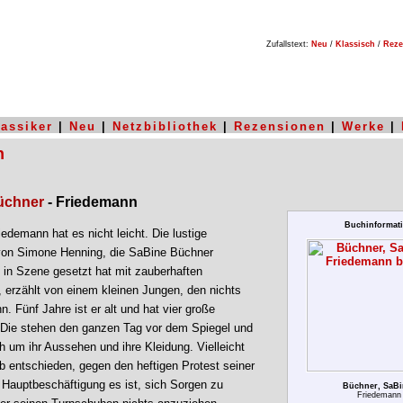
Zufallstext:
Neu
/
Klassisch
/
Reze
lassiker
|
Neu
|
Netzbibliothek
|
Rezensionen
|
Werke
|
n
üchner
- Friedemann
Buchinformat
iedemann hat es nicht leicht. Die lustige
von Simone Henning, die SaBine Büchner
l in Szene gesetzt hat mit zauberhaften
n, erzählt von einem kleinen Jungen, den nichts
 Fünf Jahre ist er alt und hat vier große
Die stehen den ganzen Tag vor dem Spiegel und
 um ihr Aussehen und ihre Kleidung. Vielleicht
lb entschieden, gegen den heftigen Protest seiner
n Hauptbeschäftigung es ist, sich Sorgen zu
Büchner, SaBi
Friedemann