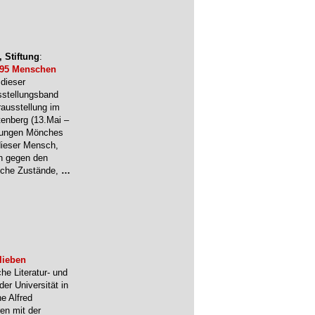
 Stiftung
:
- 95 Menschen
 dieser
sstellungsband
rausstellung im
tenberg (13.Mai –
 jungen Mönches
dieser Mensch,
en gegen den
elche Zustände,
…
lieben
he Literatur- und
er Universität in
e Alfred
en mit der