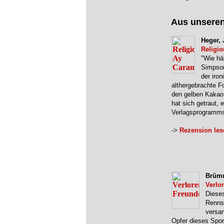
Aus unsere
Heger,
Religi
"Wie häl
Simpson
der iro
althergebrachte Fo
den gelben Kakao.
hat sich getraut, 
Verlagsprogramms
->
Rezension les
Brümm
Verlo
Dieses
Renns
versam
Opfer dieses Spor