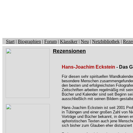
Start
|
Biographien
|
Forum
|
Klassiker
|
Neu
|
Netzbibliothek
|
Reze
Rezensionen
Hans-Joachim Eckstein
- Das 
Für diesen sehr spirituellen Wandkalende
besondere Menschen zusammengefunden. 
den besten und erfolgreichsten Fotografe
Zeitschriften arbeiten regelmäßig mit sei
Bücher und Kalender sind seit Beginn sein
ausschließlich mit seinen Bildern gestalt
Hans-Joachim Eckstein ist seit 2001 Pro
in Tübingen und einer großen Zahl von N
Vorträge und Bücher bekannt, in denen er
aphoristischen Texten auch jene Mensch
sich bisher zum Glauben eher distanziert