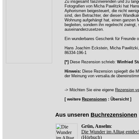
Zu insgesamt faszinierenden und zu lan
Fotografien von Micha Pawlitzki hat Han
Aphorismen beigesteuert, die nicht wenige
sind, den Betrachter, der diesen Wandkal
Wohnung aufgehängt hat, einen ganzen Mo
begleiten, sondern ihn regelrecht zwingt, 
auseinanderzusetzen.
Ein wunderbares Geschenk für Freunde od
Hans Joachim Eckstein, Micha Pawlitzki
86334-196-1
[*]
Diese Rezension schrieb:
Winfried St
Hinweis:
Diese Rezension spiegelt die M
der Meinung von versalia.de übereinstim
-> Möchten Sie eine eigene
Rezension ve
[ weitere
Rezensionen
: Übersicht ]
Aus unseren
Buchrezensionen
Grün, Anselm
:
Die Wunder im Alltag entde
(Hörbuch)