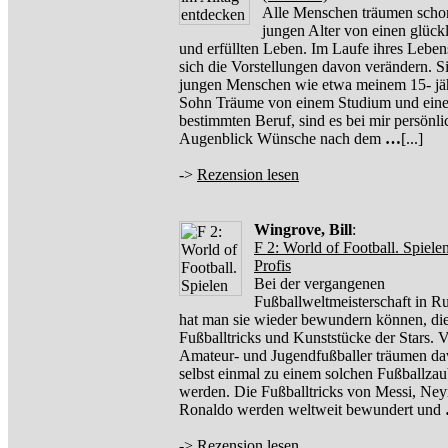
Alle Menschen träumen scho
jungen Alter von einen glück
und erfüllten Leben. Im Laufe ihres Lebe
sich die Vorstellungen davon verändern. Si
jungen Menschen wie etwa meinem 15- jä
Sohn Träume von einem Studium und ein
bestimmten Beruf, sind es bei mir persönli
Augenblick Wünsche nach dem
…
[...]
->
Rezension lesen
Wingrove, Bill
:
F 2: World of Football. Spiele
Profis
Bei der vergangenen
Fußballweltmeisterschaft in R
hat man sie wieder bewundern können, di
Fußballtricks und Kunststücke der Stars. V
Amateur- und Jugendfußballer träumen da
selbst einmal zu einem solchen Fußballzau
werden. Die Fußballtricks von Messi, Ne
Ronaldo werden weltweit bewundert und
->
Rezension lesen