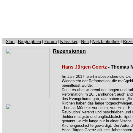
Start
|
Biographien
|
Forum
|
Klassiker
|
Neu
|
Netzbibliothek
|
Reze
Rezensionen
Hans Jürgen Goertz
- Thomas 
Im Jahr 2017 feiert insbesondere die Ev. 
Wiederkehr der Reformation, die maßgebl
beeinflusst wurde.
Dass es aber während der langen und tur
Reformation im 16. Jahrhundert auch and
des Evangeliums gab, das haben die „Sie
Kirchen haben das lange totgeschwiegen
Thomas Müntzer vor allem, von Ernst Blo
Revolution“ verehrt und beschrieben und 
„heldenmütigste und unglücklichste Spoh
genannt, wurde lange nur in einer Nische
Kirchengeschichte gewürdigt. Der Autor d
Hans-Jürgen Goertz gilt seit Jahrzehnten