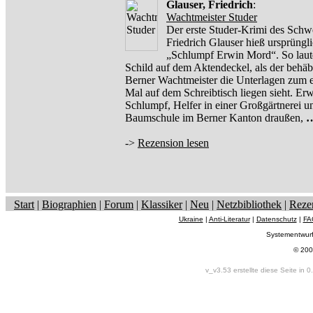
Glauser, Friedrich
:
Wachtmeister Studer
Der erste Studer-Krimi des Schw
Friedrich Glauser hieß ursprüngl
„Schlumpf Erwin Mord“. So laut
Schild auf dem Aktendeckel, als der behäb
Berner Wachtmeister die Unterlagen zum e
Mal auf dem Schreibtisch liegen sieht. Er
Schlumpf, Helfer in einer Großgärtnerei u
Baumschule im Berner Kanton draußen,
->
Rezension lesen
Start
|
Biographien
|
Forum
|
Klassiker
|
Neu
|
Netzbibliothek
|
Reze
Ukraine
|
Anti-Literatur
|
Datenschutz
|
FA
Systementwur
© 200
v_v3.53 erstellte diese Seite in 