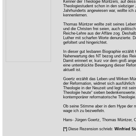
Kenner der Theologie Müntzers, auf dess
Theologiestudent schon in den siebziger 
Jahrhunderts angewiesen war, wollte ich 
kennenlernen.
Thomas Müntzer wollte zeit seines Leben
und die Christen frei seien, auch politisc
Reiche-Lehre aus der Affäre zog. Deshal
Luther mit scharfen Worte denunzierte. D
gefoltert und hingerichtet.
In dieser gut lesbaren Biographie erzählt
Naherwartung des NT bezog und das Reic
Damit erinnert er, kurz vor dem groß an
eine unterdrückte Bewegung dieser Refor
aktuell ist.
Goertz erzählt das Leben und Wirken Mün
der Reformation, widmet sich ausführlic
Theologie in der Neuzeit und legt mit sei
Theologie heute“ sieben bedenkenswerte 
kontemporärer reformatorische Theologie
Ob seine Stimme aber in dem Hype der nä
wage ich zu bezweifeln.
Hans- Jürgen Goertz, Thomas Müntzer, 
[*]
Diese Rezension schrieb:
Winfried St