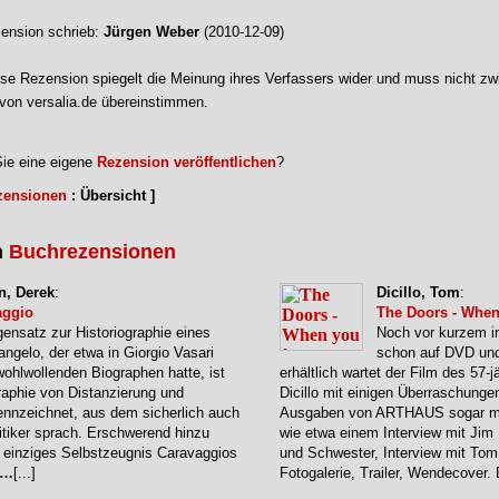
ension schrieb:
Jürgen Weber
(2010-12-09)
se Rezension spiegelt die Meinung ihres Verfassers wider und muss nicht zw
von versalia.de übereinstimmen.
ie eine eigene
Rezension veröffentlichen
?
zensionen
: Übersicht ]
n
Buchrezensionen
n, Derek
:
Dicillo, Tom
:
aggio
The Doors - When
ensatz zur Historiographie eines
Noch vor kurzem im
angelo, der etwa in Giorgio Vasari
schon auf DVD un
wohlwollenden Biographen hatte, ist
erhältlich wartet der Film des 57-
aphie von Distanzierung und
Dicillo mit einigen Überraschunge
nzeichnet, aus dem sicherlich auch
Ausgaben von ARTHAUS sogar mit
ritiker sprach. Erschwerend hinzu
wie etwa einem Interview mit Jim
 einziges Selbstzeugnis Caravaggios
und Schwester, Interview mit Tom 
…
[...]
Fotogalerie, Trailer, Wendecover.