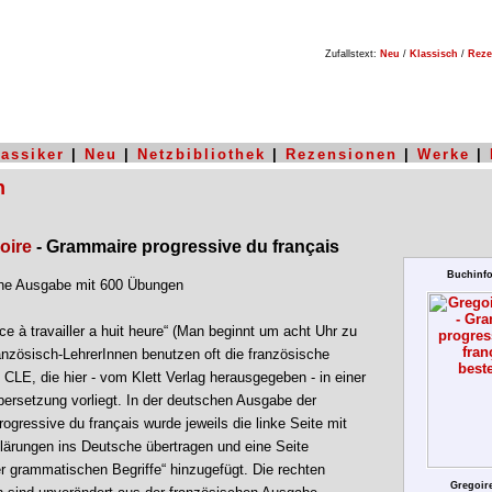
Zufallstext:
Neu
/
Klassisch
/
Reze
lassiker
|
Neu
|
Netzbibliothek
|
Rezensionen
|
Werke
|
n
oire
- Grammaire progressive du français
Buchinfo
he Ausgabe mit 600 Übungen
 à travailler a huit heure“ (Man beginnt um acht Uhr zu
ranzösisch-LehrerInnen benutzen oft die französische
CLE, die hier - vom Klett Verlag herausgegeben - in einer
ersetzung vorliegt. In der deutschen Ausgabe der
ogressive du français wurde jeweils die linke Seite mit
lärungen ins Deutsche übertragen und eine Seite
er grammatischen Begriffe“ hinzugefügt. Die rechten
Gregoire