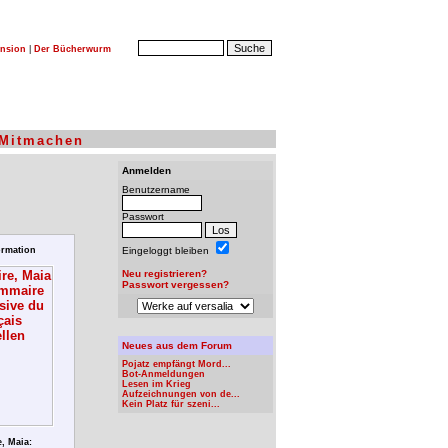
nsion
|
Der Bücherwurm
Mitmachen
Anmelden
Benutzername
Passwort
rmation
Eingeloggt bleiben
Neu registrieren?
Passwort vergessen?
Neues aus dem Forum
Pojatz empfängt Mord...
Bot-Anmeldungen
Lesen im Krieg
Aufzeichnungen von de...
Kein Platz für szeni...
, Maia: