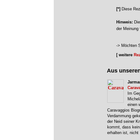
[*]
Diese Rez
Hinweis:
Die
der Meinung 
-> Möchten S
[ weitere
Re
Aus unsere
Jarma
Carav
Im Geg
Michel
einen 
Caravaggios Biogr
Verdammung geken
der Neid seiner K
kommt, dass kein
erhalten ist, nicht