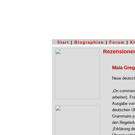
Start
|
Biographien
|
Forum
|
K
Rezensione
Maia Greg
Neue deutsc
„On commence
arbeiten). F
Ausgabe von 
deutschen Üb
Grammaire pr
den Regelerk
„Erklärung d