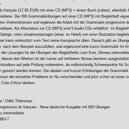
e
du français (17,95 EUR) mit einer CD (MP3) + einem Buch (cahier), ebenfalls 
médiaire. Die 300 Grammatikübungen auf einer CD (MP3) mit Begleitheft eigne
uten Vorkenntnissen und ergänzen die Arbeit mit der Grammaire progressive du
édiaire. Als Alternative zur CD (MP3) sind 5 Audio CDs erhältlich. Im Begleith
Dialoge, stets situationsbezogen (etwa: im Hotel) von einer Illustration begleit
rer kann unterstützt vom Text seine Aussprache üben. Danach gibt es Übunge
o: nach dem Beispiel auszufüllen, und ergänzend eine kurze Grammatik Im A
h die Lösungen für die Übungen des Begleithefts zum Kurs „Niveau intermédiai
it diesen drei Werken ist der Lerner auf mittlerem Niveau bestens ausgestatte
ststudium auf jede Prüfung vorbereiten, da selbstständig Schwerpunkte für 
n gesetzt werden können. Die idealen und kurzen Erklärungen der Grammatik
ssen die einzelnen Probleme im Nu verschwinden und jetzt schon an einen 
r Cote d`Azur denken.
e / Odile Thiévenaz:
ogressive du français - Neue deutsche Ausgabe mit 600 Übungen
u intermédiaire
863-7