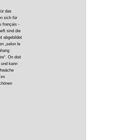
für das
n sich für
 français -
eft sind die
et abgebildet
n „selon le
nhang
re“. On doit
t und kann
Schwäche
 im
schönen