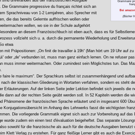
 sind unverändert aus der französischen Ausgabe
Grammaire pr
fran
Die Grammaire progressive du français richtet sich an
Bei amazon
nem Sprachniveau von 1-2 Lernjahren, also Sprecher mit
(Bücher f
n, die das bereits Gelernte auffrischen wollen oder
 weitermachen wollen, wo sie in der Schule aufgehört
esondere an diesem Französischbuch ist eben auch, dass es für Selbstlerne
nprozess vollzieht sich u. a. durch die permanente Wiederholung und Erweiteru
So etwa
n mit Präpositionen: „On finit de travailler à 19h“ (Man hört um 19 Uhr auf zu
 „à“ oder „de“ verbunden ist, muss man ganz einfach lernen. On ne refuser pas
an muss immer weitermachen. Oder zumindest sein Möglichstes tun. Das Ma
.
e faire le maximum“. Der Sprachkurs selbst ist zusammenhängend und aufb
t nach der klassischen Gliederung in Wortarten verfahren, sondern es steht de
er Erläuterungen. Auf der linken Seite jeder Lektion befindet sich jeweils die 
ie dann auf der rechten Seite geübt werden soll. In 52 Kapiteln werden die wi
nd Phänomene der französischen Sprache erläutert und in insgesamt 600 Üb
ine Konjugationsübersicht im Anhang des Lehrwerks fasst die wichtigsten fran
men. Die vorliegende Grammatik eignet sich auch zur Vorbereitung auf das
age wurde zudem ein einen test d'évaluation beigeheftet. Das separate Lösung
 also sowohl für die französische als auch für die deutsche Ausgaben benutzt
eim Klett Verlag zu erstehen. Für ganz fleißige Lerner gibt es auch die Exerci