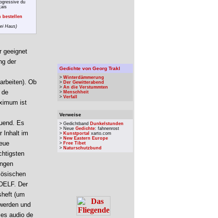
ogressive du
çais
 bestellen
rei Haus)
r geeignet
ng der
Gedichte von Georg Trakl
>
Winterdämmerung
 arbeiten). Ob
>
Der Gewitterabend
>
An die Verstummten
 de
>
Menschheit
>
Verfall
ximum ist
Verweise
auend. Es
> Gedichtband
Dunkelstunden
> Neue
Gedichte
: fahnenrost
r Inhalt im
>
Kunstportal
xarto.com
>
New Eastern Europe
neue
>
Free Tibet
>
Naturschutzbund
chtigsten
ungen
zösischen
 DELF. Der
sheft (um
 werden und
ces audio de