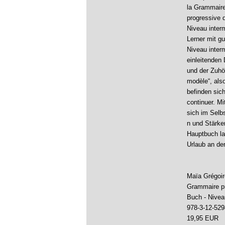
la Grammair
progressive 
Niveau inter
Lerner mit g
Niveau interm
einleitenden 
und der Zuhö
modèle“, als
befinden sic
continuer. M
sich im Selb
n und Stärke
Hauptbuch la
Urlaub an de
Maïa Grégoir
Grammaire pr
Buch - Nivea
978-3-12-529
19,95 EUR