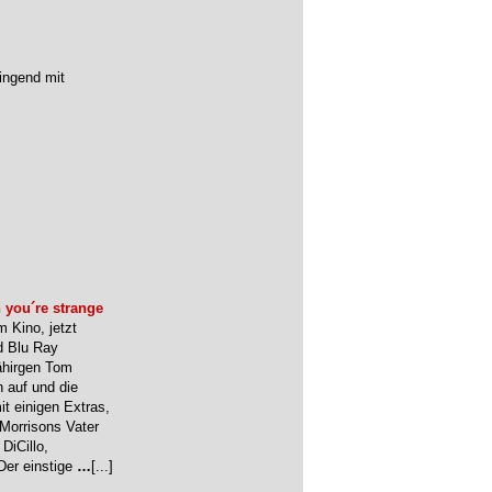
ingend mit
 you´re strange
 Kino, jetzt
d Blu Ray
jähirgen Tom
n auf und die
 einigen Extras,
 Morrisons Vater
DiCillo,
 Der einstige
…
[...]