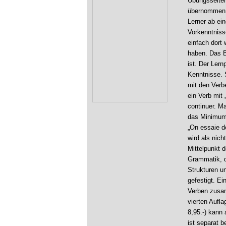
Übungsseiten
übernommen. 
Lerner ab ei
Vorkenntnisse
einfach dort
haben. Das B
ist. Der Ler
Kenntnisse. 
mit den Verbe
ein Verb mit
continuer. M
das Minimum
„On essaie d
wird als nich
Mittelpunkt d
Grammatik, d
Strukturen u
gefestigt. E
Verben zusam
vierten Aufl
8,95.-) kann
ist separat b