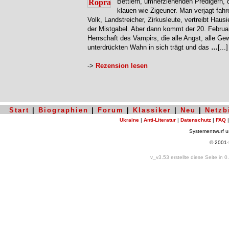
Bettlern, umherziehenden Predigern, 
klauen wie Zigeuner. Man verjagt fah
Volk, Landstreicher, Zirkusleute, vertreibt Hausi
der Mistgabel. Aber dann kommt der 20. Februar
Herrschaft des Vampirs, die alle Angst, alle Gew
unterdrückten Wahn in sich trägt und das
…
[...]
->
Rezension lesen
Start
|
Biographien
|
Forum
|
Klassiker
|
Neu
|
Netzb
Ukraine
|
Anti-Literatur
|
Datenschutz
|
FAQ
Systementwurf 
© 2001
v_v3.53 erstellte diese Seite in 