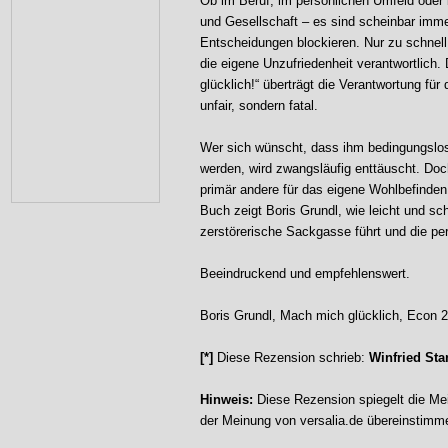
Ob im Beruf, im persönlichen Umfeld oder 
und Gesellschaft – es sind scheinbar immer
Entscheidungen blockieren. Nur zu schnell 
die eigene Unzufriedenheit verantwortlich.
glücklich!“ überträgt die Verantwortung fü
unfair, sondern fatal.
Wer sich wünscht, dass ihm bedingungslo
werden, wird zwangsläufig enttäuscht. Do
primär andere für das eigene Wohlbefinden
Buch zeigt Boris Grundl, wie leicht und sc
zerstörerische Sackgasse führt und die pe
Beeindruckend und empfehlenswert.
Boris Grundl, Mach mich glücklich, Econ 
[*]
Diese Rezension schrieb:
Winfried Sta
Hinweis:
Diese Rezension spiegelt die Mei
der Meinung von versalia.de übereinstimm