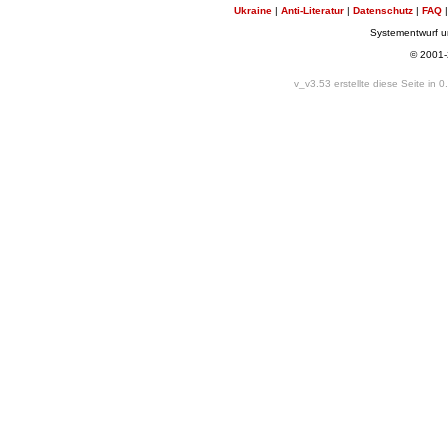
Ukraine
|
Anti-Literatur
|
Datenschutz
|
FAQ
Systementwurf 
© 2001
v_v3.53 erstellte diese Seite in 