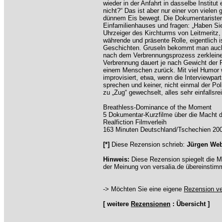
wieder in der Anfahrt in dasselbe Institut
nicht?“ Das ist aber nur einer von vielen
dünnem Eis bewegt. Die Dokumentaristen 
Einfamilienhauses und fragen: „Haben Sie
Uhrzeiger des Kirchturms von Leitmeritz, 
währende und präsente Rolle, eigentlich i
Geschichten. Gruseln bekommt man auch
nach dem Verbrennungsprozess zerkleiner
Verbrennung dauert je nach Gewicht der 
einem Menschen zurück. Mit viel Humor wir
improvisiert, etwa, wenn die Interviewpa
sprechen und keiner, nicht einmal der Pol
zu „Zug“ gewechselt, alles sehr einfallsre
Breathless-Dominance of the Moment
5 Dokumentar-Kurzfilme über die Macht 
Realfiction Filmverleih
163 Minuten Deutschland/Tschechien 20
[*]
Diese Rezension schrieb:
Jürgen We
Hinweis:
Diese Rezension spiegelt die M
der Meinung von versalia.de übereinstim
-> Möchten Sie eine eigene
Rezension ve
[ weitere
Rezensionen
: Übersicht ]