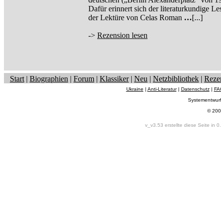
Dafür erinnert sich der literaturkundige Le
der Lektüre von Celas Roman
…
[...]
->
Rezension lesen
Start
|
Biographien
|
Forum
|
Klassiker
|
Neu
|
Netzbibliothek
|
Reze
Ukraine
|
Anti-Literatur
|
Datenschutz
|
FA
Systementwur
© 200
v_v3.53 erstellte diese Seite in 