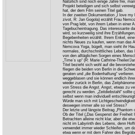
Natürlich sind noch einige Jahre frei, m
Projekt beteiligen und sich selbst verew
hat, der dem Film seinen Titel gab.
In der zweiten Dokumentation „I love my 
zivot, R: Jan Gogola) erzählt Frau Nemc
von Prag lebt, von ihrem Leben in einer Ar
Tagebucheintragung. Das interessante dabe
wird, so kurzweilig sind ihre Erzähllungen
Begebenheiten erzählt. Ihrem Enkel, ei
nichts Neues zu kaufen, wenn man das A
Nemcova Yoga, bügelt, man sieht ihr Haus
normales, durchschnittliches Leben, das h
von den alltäglichen Sorgen eines Mensch
„Time`s up“ (R: Marie Cathrine-Theiler/J
Titel bezieht sich wohl auf die bevorste
fliegen die beiden von Berlin in die Schwe
geraten und „die Bodenhaftung“ verlieren
weggeblasen und sie können endlich ihren
wieder zurück in Berlin, das Zeitphänom
von Stress die Angst. Angst, etwas zu v
gerecht zu werden. „Zeitdiebstahl“ sollte
selbst wenn man individuell entschleunig
Würde man sich mit Lichtgeschwindigkei
deswegen immer alle so viel Stress?
Der letzte und längste Beitrag „Phantom of
Ob der Titel („Das Gespenst der Freiheit 
Betrachten alleine nicht klar, aber die et
nicht im Labyrinth des Lebens, denn Hoff
verwendet immer wieder Schleifen, um d
etwa wenn er mit dem Fahrer des Begräbn