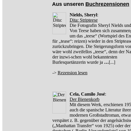
Aus unseren
Buchrezensionen
Nields, Sheryl
:
Dita: Stripteese
Die Fotografin Sheryl Nields und
Von Teese haben sich zusammen
um das „teese“ (Wortspiel des En
für „tease“: reizen) wieder in den Stripteas
zurückzubringen. Die Steigerungsform von
wäre wohl zweifellos „teese“, denn der 
der inzwi-schen wohl bekanntesten
Burlesquetänzerin wurde ja
…
[...]
->
Rezension lesen
Cela, Camilo José
:
Der Bienenkorb
Mit diesem Werk, erschienen 1951
auch die spanische Literatur ihre
modernen Großstadtroman, etwa
verspätet z. B. gegenüber der angelsächsi
(„Manhattan Transfer“ von 1925) oder der
deutschen („Berlin Alexanderplatz“ von 1