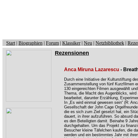
Start
|
Biographien
|
Forum
|
Klassiker
|
Neu
|
Netzbibliothek
|
Reze
Rezensionen
Anca Miruna Lazarescu
- Brea
Durch eine Initiative der Kulturstiftung d
Zusammenstellung von fünf Kurzfilmen e
130 eingereichten Filmen ausgewählt und
Thema, die Macht des Augenblicks, wird a
bearbeitet, darunter Erzählung, Experime
In „Es wird einmal gewesen sein“ (R: Anc
Gesellschaft der John Cage Orgelfreunde 
die es sich zum Ziel gesetzt hat, ein St
dauert, in ihrer aufzuführen. So absurd das
es den Beteiligten damit. Beinahe 9 Jahr
durchgehalten. Um das Projekt zu finanzi
Besucher kleine Täfelchen kaufen, die da
werden und ein bestimmtes Jahr mit ihre