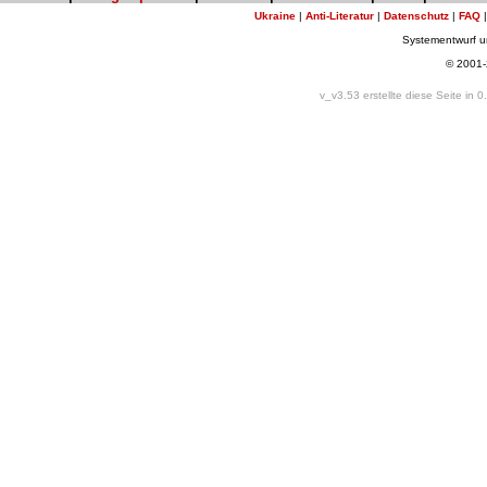
Ukraine
|
Anti-Literatur
|
Datenschutz
|
FAQ
Systementwurf 
© 2001
v_v3.53 erstellte diese Seite in 