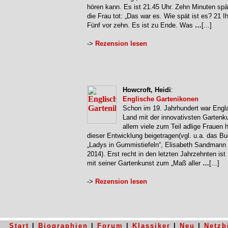
hören kann. Es ist 21.45 Uhr. Zehn Minuten spät
die Frau tot: „Das war es. Wie spät ist es? 21 Ih
Fünf vor zehn. Es ist zu Ende. Was
…
[...]
->
Rezension lesen
Howcroft, Heidi
:
Englische Gartenikonen
Schon im 19. Jahrhundert war Engl
Land mit der innovativsten Gartenk
allem viele zum Teil adlige Frauen 
dieser Entwicklung beigetragen(vgl. u.a. das B
„Ladys in Gummistiefeln“, Elisabeth Sandmann 
2014). Erst recht in den letzten Jahrzehnten ist
mit seiner Gartenkunst zum „Maß aller
…
[...]
->
Rezension lesen
Start
|
Biographien
|
Forum
|
Klassiker
|
Neu
|
Netzb