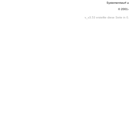
Systementwurf 
© 2001
v_v3.53 erstellte diese Seite in 