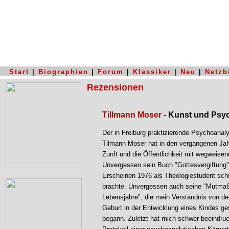
Start
|
Biographien
|
Forum
|
Klassiker
|
Neu
|
Netzb
Rezensionen
Tillmann Moser
- Kunst und Psy
Der in Freiburg praktizierende Psychoanaly
Tilmann Moser hat in den vergangenen Jah
Zunft und die Öffentlichkeit mit wegweise
Unvergessen sein Buch "Gottesvergiftung
Erscheinen 1976 als Theologiestudent sch
brachte. Unvergessen auch seine "Mutmaß
Lebensjahre", die mein Verständnis von de
Geburt in der Entwicklung eines Kindes ge
begann. Zuletzt hat mich schwer beeindru