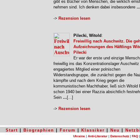
gibt es Bücher von Menschen, die wirklich erns
nehmen sind. Ich denken dabei insbesondere
->
Rezension lesen
Pilecki, Witold
:
Freiwillig nach Auschwitz. Die g
Aufzeichnungen des Häftlings Wit
Pilecki
Er war der erste und einzige Mensch
freiwillig ins das Konzentrationslager Auschwitz
engagiertes Mitglied einer polnischen
Widerstandsgruppe, die zunächst gegen die Na
kämpfte und nach dem Krieg gegen die
kommunistischen Machthaber, ließ sich Witold P
schon 1940 bei einer Razzia absichtlich festne
Sein
…
[...]
->
Rezension lesen
Start
|
Biographien
|
Forum
|
Klassiker
|
Neu
|
Netzb
Ukraine
|
Anti-Literatur
|
Datenschutz
|
FAQ