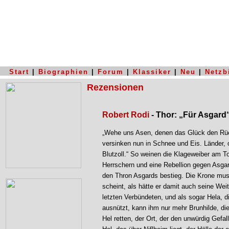
Start
|
Biographien
|
Forum
|
Klassiker
|
Neu
|
Netzb
Rezensionen
Robert Rodi
- Thor: „Für Asgard
„Wehe uns Asen, denen das Glück den Rück
versinken nun in Schnee und Eis. Länder, 
Blutzoll.“ So weinen die Klageweiber am T
Herrschern und eine Rebellion gegen Asga
den Thron Asgards bestieg. Die Krone mus
scheint, als hätte er damit auch seine Weit
letzten Verbündeten, und als sogar Hela, di
ausnützt, kann ihm nur mehr Brunhilde, d
Hel retten, der Ort, der den unwürdig Gefa