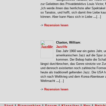
zur Geliebten des Privatdetektivs Louis Victor, 
„Ich werde ihnen das herrlichste aller Spektakel 
so Tanatos, und hofft, sich damit ihre Liebe ka
können. Aber kann Hass sich in Liebe
…
[...]
->
Rezension lesen
Claxton, William
:
Jazzlife
Das Jahr 1960 war ein gutes Jahr, 
amerikanischen Jazz auf die Spur z
kommen. Der Bebop hatte die Schal
längst durchbrochen, das Genre strotzte vor Zu
und dennoch existierten noch zahlreiche Forme
heute als traditionell geltenden Jazz. Die USA h
sich nach Weltkrieg und dem Korea-Abenteuer 
Weltmacht
…
[...]
->
Rezension lesen
Start
|
Biographien
|
Forum
|
Klassiker
|
Neu
|
Netzb