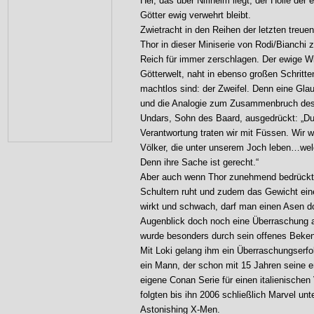
Hel, das über Niflheim liegt, der Hölle de
Götter ewig verwehrt bleibt.
Zwietracht in den Reihen der letzten treue
Thor in dieser Miniserie von Rodi/Bianchi
Reich für immer zerschlagen. Der ewige Wi
Götterwelt, naht in ebenso großen Schritte
machtlos sind: der Zweifel. Denn eine Gla
und die Analogie zum Zusammenbruch des
Undars, Sohn des Baard, ausgedrückt: „Du 
Verantwortung traten wir mit Füssen. Wir
Völker, die unter unserem Joch leben…welc
Denn ihre Sache ist gerecht.“
Aber auch wenn Thor zunehmend bedrückter
Schultern ruht und zudem das Gewicht ein
wirkt und schwach, darf man einen Asen do
Augenblick doch noch eine Überraschung a
wurde besonders durch sein offenes Beke
Mit Loki gelang ihm ein Überraschungserfo
ein Mann, der schon mit 15 Jahren seine e
eigene Conan Serie für einen italienische
folgten bis ihn 2006 schließlich Marvel unt
Astonishing X-Men.