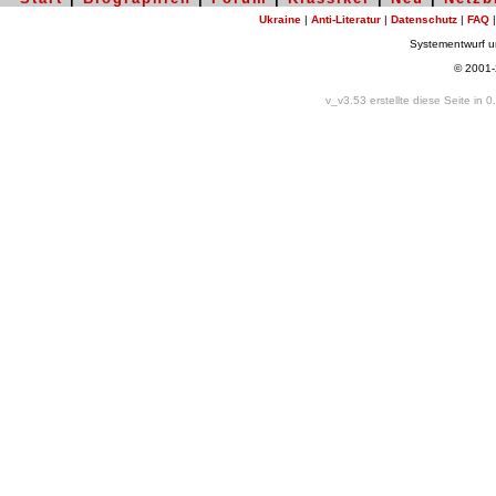
Ukraine
|
Anti-Literatur
|
Datenschutz
|
FAQ
Systementwurf 
© 2001
v_v3.53 erstellte diese Seite in 