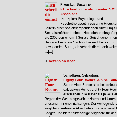
Preusker, Susanne
:
Ich schreib dir einfach weiter. SMS
Abschieds
Die Diplom-Psychologin und
Psychotherapeutin Susanne Preuske
Leiterin einer sozialtherapeutischen Abteilung fü
Sexualstraftäter in einem Hochsicherheitsgefäng
sie 2009 von einem Täter als Geisel genommen
Heute schreibt sie Sachbücher und Krimis. Ihr
bewegendes Buch „Ich schreib dir einfach weiter“
…
[...]
->
Rezension lesen
Schöllgen, Sebastian
:
Eighty Four Rooms. Alpine Editi
Schon viele Bände sind bei teNeues
exklusiven Reihe „Eighty Four Roo
erschienen. Sie bieten für jeweils e
Region der Welt ausgewählte Hotels und Unterk
erlesenen Inneneinrichtungen. Der vorliegende 
zeigt handverlesene Alpenhotels und ausgewähl
Lodges und bietet einzigartige Angebote für de