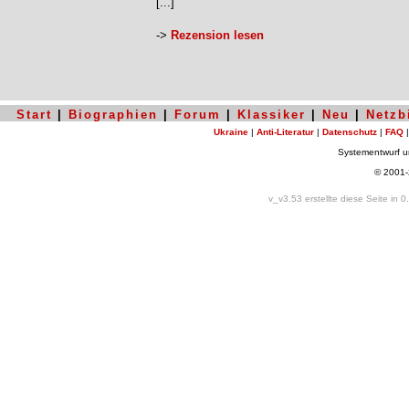
[...]
->
Rezension lesen
Start
|
Biographien
|
Forum
|
Klassiker
|
Neu
|
Netzb
Ukraine
|
Anti-Literatur
|
Datenschutz
|
FAQ
Systementwurf 
© 2001
v_v3.53 erstellte diese Seite in 