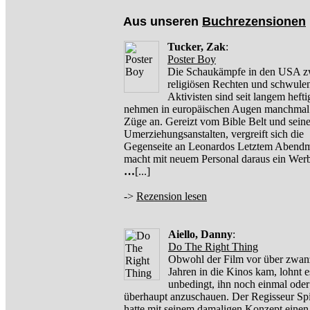
Aus unseren
Buchrezensionen
Tucker, Zak
:
Poster Boy
Die Schaukämpfe in den USA z
religiösen Rechten und schwule
Aktivisten sind seit langem heft
nehmen in europäischen Augen manchmal 
Züge an. Gereizt vom Bible Belt und sein
Umerziehungsanstalten, vergreift sich die
Gegenseite an Leonardos Letztem Abend
macht mit neuem Personal daraus ein Wer
…
[...]
->
Rezension lesen
Aiello, Danny
:
Do The Right Thing
Obwohl der Film vor über zwan
Jahren in die Kinos kam, lohnt e
unbedingt, ihn noch einmal oder
überhaupt anzuschauen. Der Regisseur Sp
hatte mit seinem damaligen Konzept eine