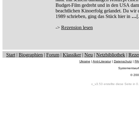
Budget-Film gedreht und in den USA dami
beachtlichen Kinoerfolg gelandet. Da wir 
1989 schrieben, ging das Stück hier in
…
[
->
Rezension lesen
Start
|
Biographien
|
Forum
|
Klassiker
|
Neu
|
Netzbibliothek
|
Reze
Ukraine
|
Anti-Literatur
|
Datenschutz
|
FA
Systementwur
© 200
v_v3.53 erstellte diese Seite in 