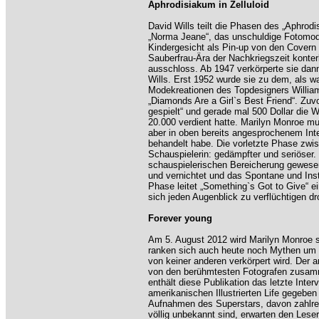
Aphrodisiakum in Zelluloid
David Wills teilt die Phasen des „Aphrodis
„Norma Jeane“, das unschuldige Fotomode
Kindergesicht als Pin-up von den Covern 
Sauberfrau-Ära der Nachkriegszeit konte
ausschloss. Ab 1947 verkörperte sie dan
Wills. Erst 1952 wurde sie zu dem, als w
Modekreationen des Topdesigners William 
„Diamonds Are a Girl`s Best Friend“. Zuv
gespielt“ und gerade mal 500 Dollar die 
20.000 verdient hatte. Marilyn Monroe mu
aber in oben bereits angesprochenem Inte
behandelt habe. Die vorletzte Phase zwi
Schauspielerin: gedämpfter und seriöser. F
schauspielerischen Bereicherung gewesen,
und vernichtet und das Spontane und Inst
Phase leitet „Something`s Got to Give“ ein
sich jeden Augenblick zu verflüchtigen 
Forever young
Am 5. August 2012 wird Marilyn Monroe s
ranken sich auch heute noch Mythen um d
von keiner anderen verkörpert wird. Der 
von den berühmtesten Fotografen zusamm
enthält diese Publikation das letzte Inte
amerikanischen Illustrierten Life gegeben
Aufnahmen des Superstars, davon zahlrei
völlig unbekannt sind, erwarten den Les