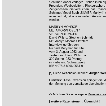
Schirmer Mosel Verlages. Neben ihren ei
Freunden, Wegbegleitern, Photographen,
Zeitgenossen, die versuchen, das Phänom
Schirmer/Mosel-Buch „SILVER Marilyn“, da
avanciert ist, ist aus aktuellem Anlass 
worden.
MARILYN MONROE
METAMORPHOSEN /
VERWANDLUNGEN
David Wills u. Stephen Schmidt
Mit Marilyn Monroes letztem
Interview, geführt von
Richard Meryman für Life
vom 3. August 1962 und
Texten von David Wills u.a.
320 Seiten, 233 Photogr.
in Farbe und Schwarzweiß
ISBN 978-3-8296-0551-9
[*]
Diese Rezension schrieb:
Jürgen We
Hinweis:
Diese Rezension spiegelt die M
der Meinung von versalia.de übereinstim
-> Möchten Sie eine eigene
Rezension ve
[ weitere
Rezensionen
: Übersicht ]