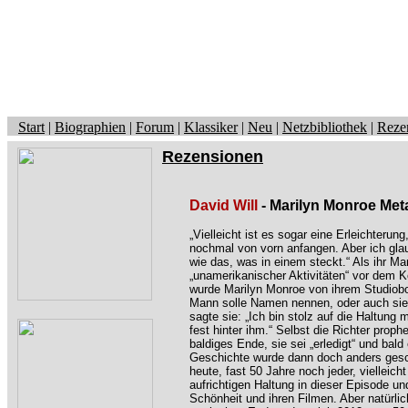
Start
|
Biographien
|
Forum
|
Klassiker
|
Neu
|
Netzbibliothek
|
Reze
Rezensionen
David Will
- Marilyn Monroe Me
„Vielleicht ist es sogar eine Erleichterun
nochmal von vorn anfangen. Aber ich gla
wie das, was in einem steckt.“ Als ihr Ma
„unamerikanischer Aktivitäten“ vor dem 
wurde Marilyn Monroe von ihrem Studiobo
Mann solle Namen nennen, oder auch sie 
sagte sie: „Ich bin stolz auf die Haltun
fest hinter ihm.“ Selbst die Richter prophe
baldiges Ende, sie sei „erledigt“ und bal
Geschichte wurde dann doch anders gesc
heute, fast 50 Jahre noch jeder, vielleich
aufrichtigen Haltung in dieser Episode un
Schönheit und ihren Filmen. Aber natürli