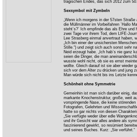
tragischen Endes, das sich 2012 zum 50. 
Sexsymbol mit Zymbeln
„Wenn ich morgens in der 57sten Straße 
die Müllmänner im Vorbeifahren `Hallo Mar
steht`s?´ Ich empfinde das als Ehre und ha
zwei Tage vor ihrem Tod, dem LIFE-Journal
Lee Strasberg einmal anvertraut haben, wo
„Ich bin einer der unsichersten Menschen a
Stille.“) und zeigt sich auch sonst sehr 
Neid erzeugt habe. „Ich hab`s nie ganz 
seien die Dinger, die man aneinanderschlä
wusste wohl nicht, ob sie es ernst meinte
wollte. Gleich darauf ist sie aber wieder
sich vor dem Alter zu drücken und jung z
Man würde sich nicht bis ins Letzte kenn
Schönheit ohne Symmetrie
Gemeinhin ist man sich darüber einig, d
markante Knochenstruktur, große, weit a
vorspringende Nase, die keine störenden S
Fotografen, Gelehrten und Wissenschaftl
hatte so gar nichts von diesen Charakter
„Sie verfügte weder über edle Wangenknoc
und ihr Gesicht war alles andere als sym
faszinierend gewirkt, so resümiert bereitw
und seines Buches. Kurz: „Sie verführt.“