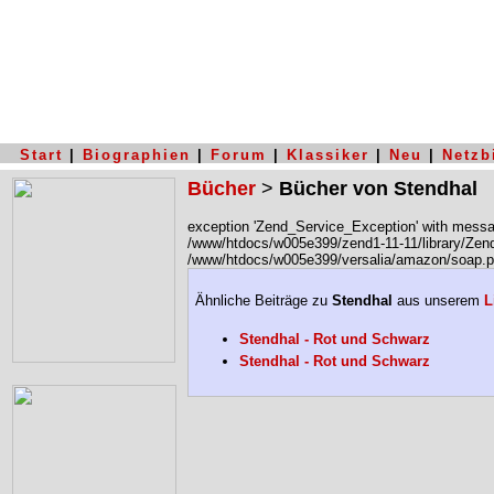
Start
|
Biographien
|
Forum
|
Klassiker
|
Neu
|
Netzb
Bücher
>
Bücher von Stendhal
exception 'Zend_Service_Exception' with messag
/www/htdocs/w005e399/zend1-11-11/library/Zen
/www/htdocs/w005e399/versalia/amazon/soap.p
Ähnliche Beiträge zu
Stendhal
aus unserem
L
Stendhal - Rot und Schwarz
Stendhal - Rot und Schwarz