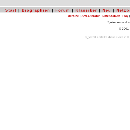
Start
|
Biographien
|
Forum
|
Klassiker
|
Neu
|
Netzb
Ukraine
|
Anti-Literatur
|
Datenschutz
|
FAQ
Systementwurf 
© 2001
v_v3.53 erstellte diese Seite in 