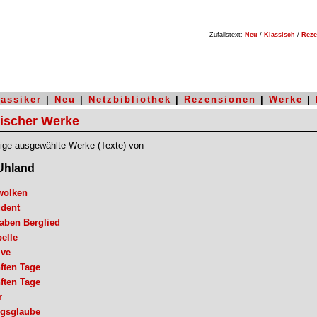
Zufallstext:
Neu
/
Klassisch
/
Reze
lassiker
|
Neu
|
Netzbibliothek
|
Rezensionen
|
Werke
|
sischer Werke
inige ausgewählte Werke (Texte) von
Uhland
wolken
udent
aben Berglied
elle
lve
ften Tage
ften Tage
r
ngsglaube