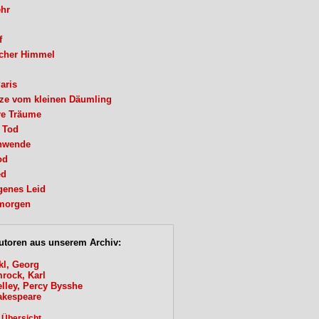
hr
f
icher Himmel
Paris
e vom kleinen Däumling
e Träume
r Tod
nwende
od
ed
genes Leid
morgen
utoren aus unserem Archiv:
kl, Georg
rock, Karl
lley, Percy Bysshe
akespeare
 Übersicht