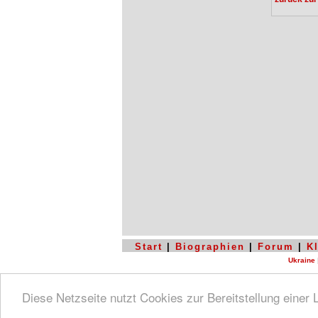
Start
|
Biographien
|
Forum
|
K
Ukraine
Diese Netzseite nutzt Cookies zur Bereitstellung einer