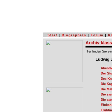
Start
|
Biographien
|
Forum
|
K
Archiv klas
Hier finden Sie e
Ludwig 
Abend
Der St
Des Kn
Die Kap
Die Ma
Die san
Die san
Einkeh
Frühli