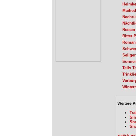
Heimke
Mailied
Nachru
Nächtl
Reisen
Ritter 
Romanz
Schwer
Selige
Sonne
Tells T
Trinkli
Verbor
Winter
Weitere A
Tra
Sim
She
Sh
zurück zur