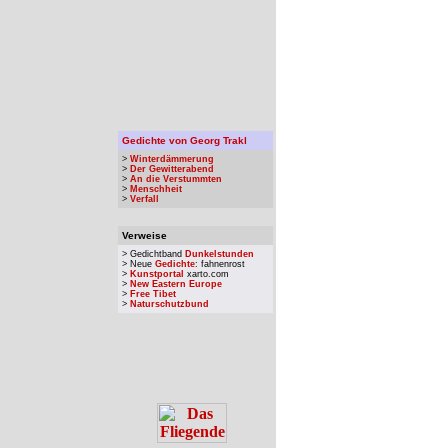
Gedichte von Georg Trakl
>
Winterdämmerung
>
Der Gewitterabend
>
An die Verstummten
>
Menschheit
>
Verfall
Verweise
> Gedichtband
Dunkelstunden
> Neue
Gedichte
: fahnenrost
>
Kunstportal
xarto.com
>
New Eastern Europe
>
Free Tibet
>
Naturschutzbund