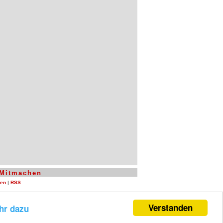
Mitmachen
len
|
RSS
Verstanden
hr dazu