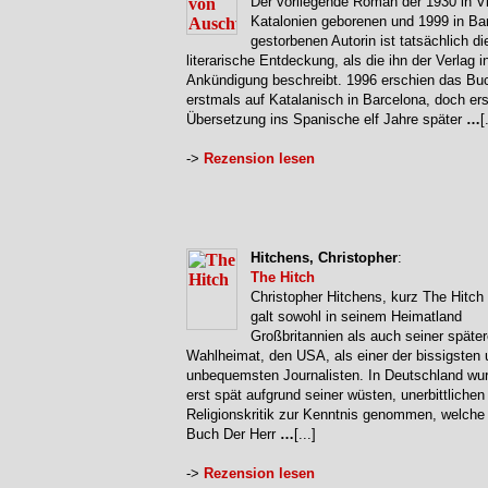
Der vorliegende Roman der 1930 in Vi
Katalonien geborenen und 1999 in Ba
gestorbenen Autorin ist tatsächlich di
literarische Entdeckung, als die ihn der Verlag i
Ankündigung beschreibt. 1996 erschien das Bu
erstmals auf Katalanisch in Barcelona, doch ers
Übersetzung ins Spanische elf Jahre später
…
[
->
Rezension lesen
Hitchens, Christopher
:
The Hitch
Christopher Hitchens, kurz The Hitch
galt sowohl in seinem Heimatland
Großbritannien als auch seiner späte
Wahlheimat, den USA, als einer der bissigsten 
unbequemsten Journalisten. In Deutschland wur
erst spät aufgrund seiner wüsten, unerbittlichen
Religionskritik zur Kenntnis genommen, welche
Buch Der Herr
…
[...]
->
Rezension lesen