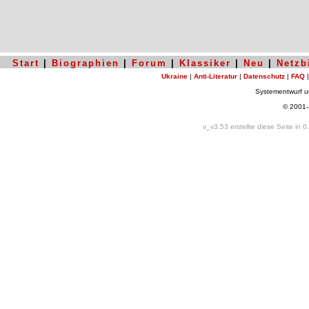
Start
|
Biographien
|
Forum
|
Klassiker
|
Neu
|
Netzb
Ukraine
|
Anti-Literatur
|
Datenschutz
|
FAQ
Systementwurf 
© 2001
v_v3.53 erstellte diese Seite in 