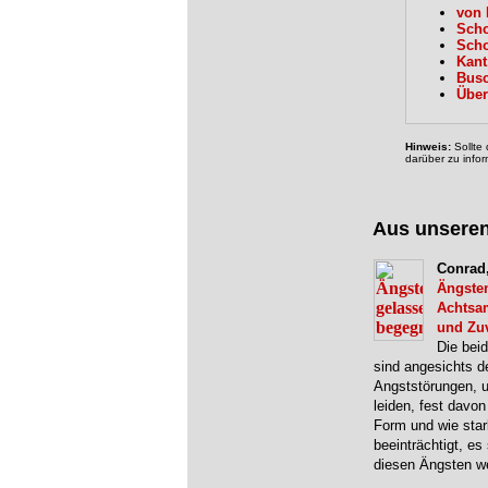
von 
Scho
Scho
Kant
Busc
Über
Hinweis:
Sollte 
darüber zu infor
Aus unsere
Conrad,
Ängste
Achtsam
und Zuv
Die bei
sind angesichts 
Angststörungen, 
leiden, fest davo
Form und wie sta
beeinträchtigt, es
diesen Ängsten 