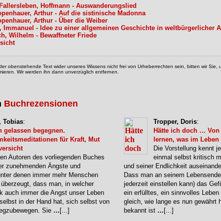
Fallersleben, Hoffmann - Auswanderungslied
penhauer, Arthur - Auf die sistinische Madonna
penhauer, Arthur - Über die Weiber
, Immanuel - Idee zu einer allgemeinen Geschichte in weltbürgerlicher A
h, Wilhelm - Bewaffneter Friede
sicht
der obenstehende Text wider unseres Wissens nicht frei von Urheberrechten sein, bitten wir Sie
mieren. Wir werden ihn dann unverzüglich entfernen.
n
Buchrezensionen
 Tobias
:
Tropper, Doris
:
n gelassen begegnen.
Hätte ich doch … Von
keitsmeditationen für Kraft, Mut
lernen, was im Leben 
ersicht
Die Vorstellung kennt je
den Autoren des vorliegenden Buches
einmal selbst kritisch 
der zunehmenden Ängste und
und seiner Endlichkeit auseinande
unter denen immer mehr Menschen
Dass man an seinem Lebensende 
n überzeugt, dass man, in welcher
jederzeit einstellen kann) das Ge
rk auch immer die Angst unser Leben
ein erfülltes, ein sinnvolles Leben
 selbst in der Hand hat, sich selbst von
gleich, wie lange es nun gewährt
wegzubewegen. Sie
…
[...]
bekannt ist
…
[...]