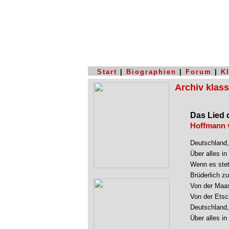
Start
|
Biographien
|
Forum
|
K
Archiv klas
Das Lied 
Hoffmann v
Deutschland, 
Über alles in 
Wenn es stet
Brüderlich z
Von der Maas
Von der Etsch
Deutschland, 
Über alles in 