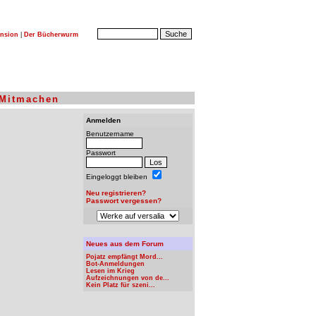
nsion
|
Der Bücherwurm
Mitmachen
Anmelden
Benutzername
Passwort
Eingeloggt bleiben
Neu registrieren?
Passwort vergessen?
Neues aus dem Forum
Pojatz empfängt Mord...
Bot-Anmeldungen
Lesen im Krieg
Aufzeichnungen von de...
Kein Platz für szeni...