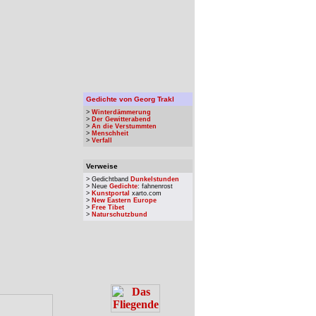
Gedichte von Georg Trakl
>
Winterdämmerung
>
Der Gewitterabend
>
An die Verstummten
>
Menschheit
>
Verfall
Verweise
> Gedichtband
Dunkelstunden
> Neue
Gedichte
: fahnenrost
>
Kunstportal
xarto.com
>
New Eastern Europe
>
Free Tibet
>
Naturschutzbund