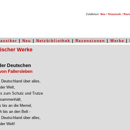
Zufallstext:
Neu
/
Klassisch
/
Reze
lassiker
|
Neu
|
Netzbibliothek
|
Rezensionen
|
Werke
|
sischer Werke
der Deutschen
on Fallersleben
Deutschland über alles,

der Welt,

s zum Schutz und Trutze

usammenhält,

 bis an die Memel,

 bis an den Belt -

Deutschland über alles,

der Welt!
