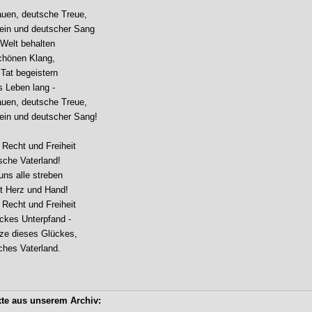
uen, deutsche Treue,

in und deutscher Sang

 Welt behalten

chönen Klang,

Tat begeistern

 Leben lang -

uen, deutsche Treue,

in und deutscher Sang!

 Recht und Freiheit

che Vaterland!

ns alle streben

t Herz und Hand!

 Recht und Freiheit

ckes Unterpfand -

ze dieses Glückes,

ches Vaterland.
xte aus unserem Archiv: