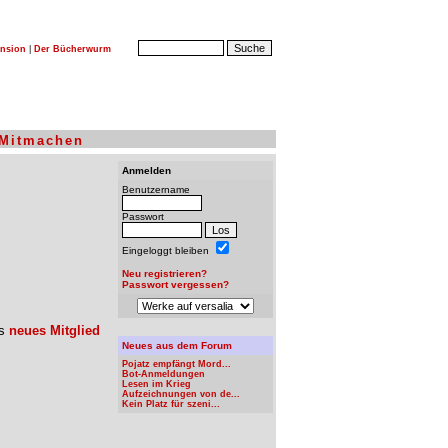
nsion
|
Der Bücherwurm
Mitmachen
Anmelden
Benutzername
Passwort
Eingeloggt bleiben
Neu registrieren?
Passwort vergessen?
ls
neues Mitglied
Neues aus dem Forum
Pojatz empfängt Mord...
Bot-Anmeldungen
Lesen im Krieg
Aufzeichnungen von de...
Kein Platz für szeni...