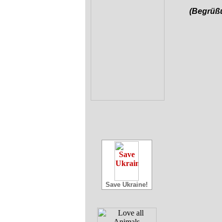
(Begrüß
Save Ukraine!