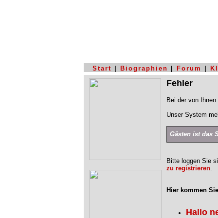
Start
|
Biographien
|
Forum
|
K
Fehler
Bei der von Ihnen 
Unser System mel
Gästen ist das 
Bitte loggen Sie s
zu registrieren
.
Hier kommen Sie
Hallo n