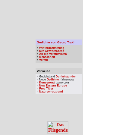
Gedichte von Georg Trakl
>
Winterdämmerung
>
Der Gewitterabend
>
An die Verstummten
>
Menschheit
>
Verfall
Verweise
> Gedichtband
Dunkelstunden
> Neue
Gedichte
: fahnenrost
>
Kunstportal
xarto.com
>
New Eastern Europe
>
Free Tibet
>
Naturschutzbund