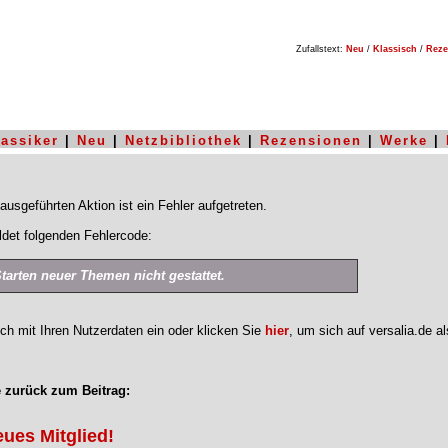
Zufallstext:
Neu
/
Klassisch
/
Reze
lassiker
|
Neu
|
Netzbibliothek
|
Rezensionen
|
Werke
|
ausgeführten Aktion ist ein Fehler aufgetreten.
det folgenden Fehlercode:
Starten neuer Themen nicht gestattet.
ich mit Ihren Nutzerdaten ein oder klicken Sie
hier
, um sich auf versalia.de a
 zurück zum Beitrag:
eues Mitglied!