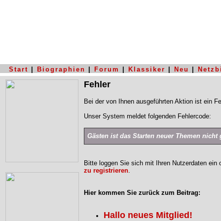
Start
|
Biographien
|
Forum
|
Klassiker
|
Neu
|
Netzb
Fehler
Bei der von Ihnen ausgeführten Aktion ist ein Fe
Unser System meldet folgenden Fehlercode:
Gästen ist das Starten neuer Themen nicht g
Bitte loggen Sie sich mit Ihren Nutzerdaten ein
zu registrieren
.
Hier kommen Sie zurück zum Beitrag:
Hallo neues Mitglied!