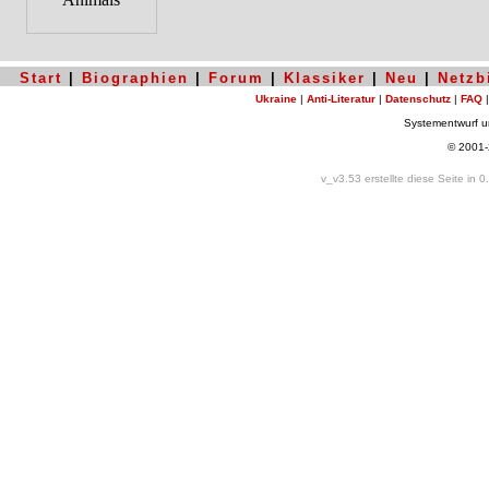
Start
|
Biographien
|
Forum
|
Klassiker
|
Neu
|
Netzb
Ukraine
|
Anti-Literatur
|
Datenschutz
|
FAQ
Systementwurf 
© 2001
v_v3.53 erstellte diese Seite in 