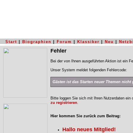
Start
|
Biographien
|
Forum
|
Klassiker
|
Neu
|
Netzb
Fehler
Bei der von Ihnen ausgeführten Aktion ist ein Fe
Unser System meldet folgenden Fehlercode:
Gästen ist das Starten neuer Themen nicht g
Bitte loggen Sie sich mit Ihren Nutzerdaten ein
zu registrieren
.
Hier kommen Sie zurück zum Beitrag:
Hallo neues Mitglied!