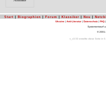
Start
|
Biographien
|
Forum
|
Klassiker
|
Neu
|
Netzb
Ukraine
|
Anti-Literatur
|
Datenschutz
|
FAQ
Systementwurf 
© 2001
v_v3.53 erstellte diese Seite in 