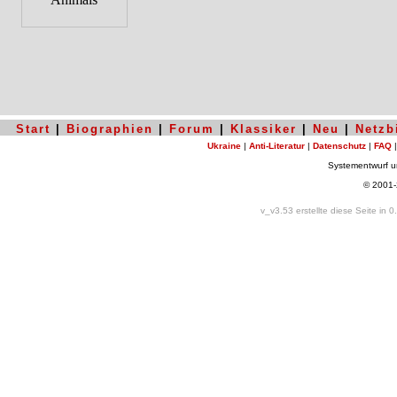
Start
|
Biographien
|
Forum
|
Klassiker
|
Neu
|
Netzb
Ukraine
|
Anti-Literatur
|
Datenschutz
|
FAQ
Systementwurf 
© 2001
v_v3.53 erstellte diese Seite in 