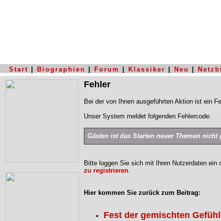
Start
|
Biographien
|
Forum
|
Klassiker
|
Neu
|
Netzb
Fehler
Bei der von Ihnen ausgeführten Aktion ist ein Fe
Unser System meldet folgenden Fehlercode:
Gästen ist das Starten neuer Themen nicht g
Bitte loggen Sie sich mit Ihren Nutzerdaten ein
zu registrieren
.
Hier kommen Sie zurück zum Beitrag:
Fest der gemischten Gefühl