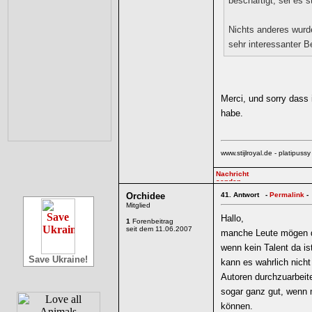
beschäftigt, sei es st
Nichts anderes wurd
sehr interessanter B
Merci, und sorry dass 
habe.
www.stijlroyal.de - platipussy
Orchidee
41.
Antwort -
Permalink
-
Mitglied
Hallo,
1
Forenbeitrag
seit dem 11.06.2007
manche Leute mögen de
wenn kein Talent da i
Save Ukraine!
kann es wahrlich nich
Autoren durchzuarbeite
sogar ganz gut, wenn m
können.