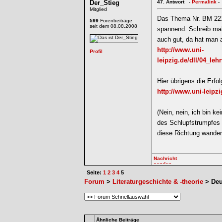
Der_Stieg
47.
Antwort -
Permalink
-
Mitglied
Das Thema Nr. BM 221-
599
Forenbeiträge
seit dem 08.08.2008
spannend. Schreib mal 
auch gut, da hat man a
http://www.uni-
leipzig.de/dll/04_le
Hier übrigens die Erfol
http://www.uni-leipzi
(Nein, nein, ich bin ke
des Schlupfstrumpfes 
diese Richtung wander
Seite:
1
2
3
4
5
Forum
>
Literaturgeschichte & -theorie
> Deut
Ähnliche Beiträge