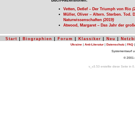
Buch-Rezensionen:
Vetten, Detlef – Der Triumph von Rio
(
Müller, Oliver – Altern. Sterben. Tod.
Naturwissenschaften
(2019)
Atwood, Margaret – Das Jahr der groß
Start
|
Biographien
|
Forum
|
Klassiker
|
Neu
|
Netzb
Ukraine
|
Anti-Literatur
|
Datenschutz
|
FAQ
Systementwurf 
© 2001
v_v3.53 erstellte diese Seite in 