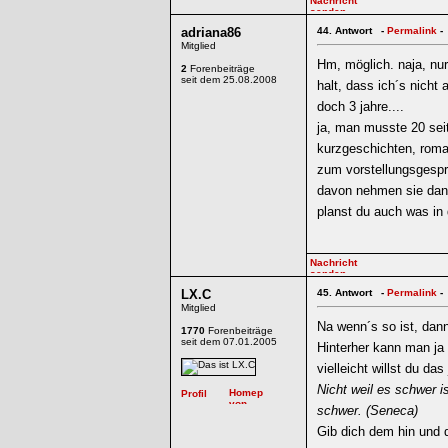
adriana86
44.
Antwort -
Permalink
-
Mitglied
Hm, möglich. naja, nur
2
Forenbeiträge
seit dem 25.08.2008
halt, dass ich´s nicht 
doch 3 jahre....
ja, man musste 20 sei
kurzgeschichten, roma
zum vorstellungsgespr
davon nehmen sie dann
planst du auch was in 
LX.C
45.
Antwort -
Permalink
-
Mitglied
Na wenn´s so ist, dann
1770
Forenbeiträge
seit dem 07.01.2005
Hinterher kann man ja
vielleicht willst du da
Nicht weil es schwer is
schwer. (Seneca)
Gib dich dem hin und 