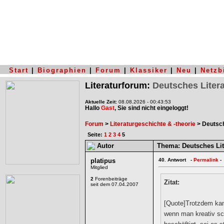
Start
|
Biographien
|
Forum
|
Klassiker
|
Neu
|
Netzb
Literaturforum:
Deutsches Litera
Aktuelle Zeit:
08.08.2026 - 00:43:53
Hallo
Gast
, Sie sind nicht eingeloggt!
Forum
>
Literaturgeschichte & -theorie
> Deutsche
Seite:
1
2
3
4
5
Autor
Thema:
Deutsches Lite
platipus
40.
Antwort -
Permalink
-
Mitglied
2
Forenbeiträge
Zitat:
seit dem 07.04.2007
[Quote]Trotzdem kan
wenn man kreativ sch