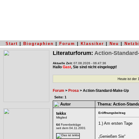
Start
|
Biographien
|
Forum
|
Klassiker
|
Neu
|
Netzb
Literaturforum:
Action-Standar
Aktuelle Zeit:
07.08.2026 - 06:47:36
Hallo
Gast
, Sie sind nicht eingeloggt!
Heute ist der
Forum
>
Prosa
> Action-Standard-Make-Up
Seite: 1
Autor
Thema:
Action-Stand
tekkx
Eröffnungsbeitrag
Mitglied
1.) Am ersten Tage
64
Forenbeiträge
seit dem 04.11.2001
„Genießen Sie“