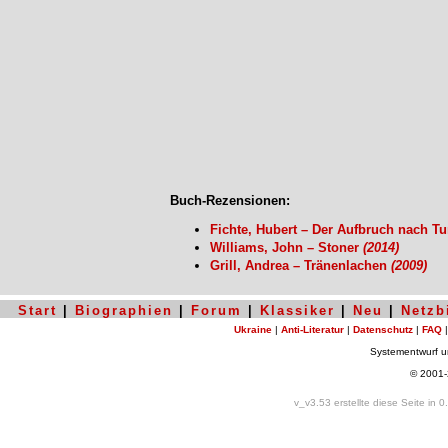
Buch-Rezensionen:
Fichte, Hubert – Der Aufbruch nach T
Williams, John – Stoner
(2014)
Grill, Andrea – Tränenlachen
(2009)
Start
|
Biographien
|
Forum
|
Klassiker
|
Neu
|
Netzb
Ukraine
|
Anti-Literatur
|
Datenschutz
|
FAQ
Systementwurf 
© 2001
v_v3.53 erstellte diese Seite in 