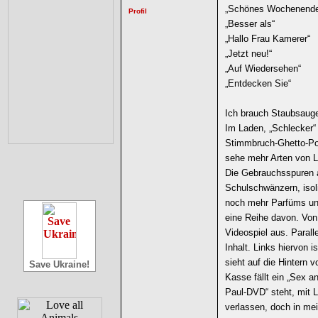
„Schönes Wochenend
„Besser als“
„Hallo Frau Kamerer“
„Jetzt neu!“
„Auf Wiedersehen“
„Entdecken Sie“
Ich brauch Staubsauge
Im Laden, „Schlecker“ 
Stimmbruch-Ghetto-Porn
sehe mehr Arten von Li
Die Gebrauchsspuren a
Schulschwänzern, isoli
noch mehr Parfüms und
eine Reihe davon. Von
Videospiel aus. Parall
Inhalt. Links hiervon i
sieht auf die Hintern 
Save Ukraine!
Kasse fällt ein „Sex a
Paul-DVD“ steht, mit 
verlassen, doch in me