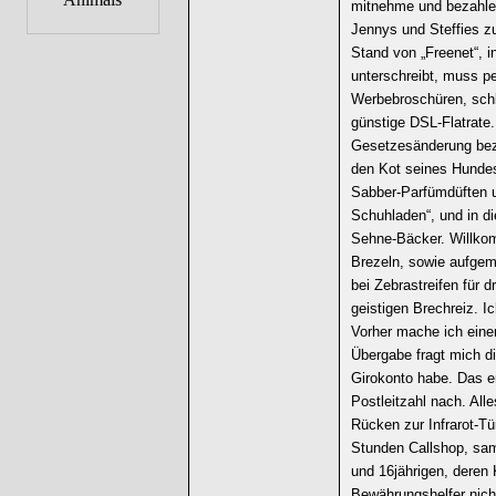
mitnehme und bezahle;
Jennys und Steffies 
Stand von „Freenet“, 
unterschreibt, muss p
Werbebroschüren, schli
günstige DSL-Flatrate.
Gesetzesänderung bezü
den Kot seines Hundes
Sabber-Parfümdüften u
Schuhladen“, und in di
Sehne-Bäcker. Willko
Brezeln, sowie aufgem
bei Zebrastreifen für d
geistigen Brechreiz. I
Vorher mache ich eine
Übergabe fragt mich di
Girokonto habe. Das er
Postleitzahl nach. Alles
Rücken zur Infrarot-T
Stunden Callshop, sam
und 16jährigen, deren 
Bewährungshelfer nich