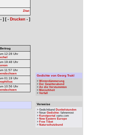
- ] [ -
Drucken
- ]
 Beitrag
um 12:28 Uhr
xchel
um 19:48 Uhr
Kenon
um 11:57 Uhr
bendschoen
Gedichte von Georg Trakl
um 01:19 Uhr
>
Winterdämmerung
ophilius
>
Der Gewitterabend
um 10:56 Uhr
>
An die Verstummten
bendschoen
>
Menschheit
>
Verfall
Verweise
> Gedichtband
Dunkelstunden
> Neue
Gedichte
: fahnenrost
>
Kunstportal
xarto.com
>
New Eastern Europe
>
Free Tibet
>
Naturschutzbund