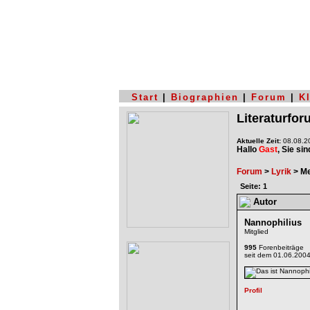
Start
|
Biographien
|
Forum
|
K
Literaturfo
Aktuelle Zeit:
08.08.20
Hallo
Gast
, Sie si
Forum
>
Lyrik
> Me
Seite: 1
Autor
Nannophilius
Mitglied
995
Forenbeiträge
seit dem 01.06.200