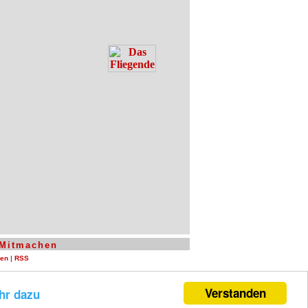
Mitmachen
len
|
RSS
Verstanden
hr dazu