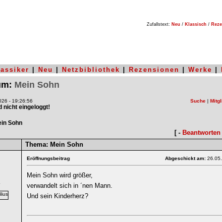
Zufallstext:
Neu
/
Klassisch
/
Reze
lassiker
|
Neu
|
Netzbibliothek
|
Rezensionen
|
Werke
|
rum:
Mein Sohn
26 - 19:26:56
Suche
|
Mitgl
nd nicht eingeloggt!
in Sohn
[ -
Beantworten
Thema:
Mein Sohn
Eröffnungsbeitrag
Abgeschickt am:
26.05
Mein Sohn wird größer,
4
verwandelt sich in ´nen Mann.
Und sein Kinderherz?