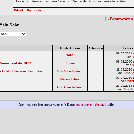
Leide nicht bewusst, sondern freue dich! Vergeude nichts, sondern erlebe alles!
[ -
Beantworten
Mein Sohn
e
Gestartet von
Antworten
Letzter
08.05.2021 
ixchel
0
von
i
08.08.2020 
e Bäume und die DDR
Kenon
0
von
11.04.2019 
r Held - Film von Josh Kim
ArnoAbendschoen
0
von
ArnoA
05.07.2016 
Nannophilius
0
von
Nann
29.08.2014 
ArnoAbendschoen
0
von
ArnoA
Sie möchten hier mitdiskutieren? Dann
registrieren Sie sich
bitte.