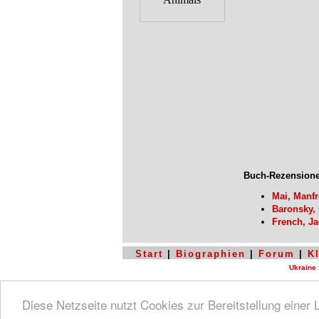
Buch-Rezensione
Mai, Manf
Baronsky,
French, J
Start
|
Biographien
|
Forum
|
K
Ukraine
Diese Netzseite nutzt Cookies zur Bereitstellung einer