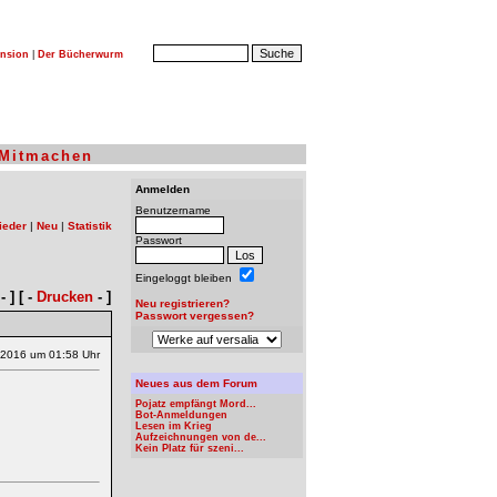
nsion
|
Der Bücherwurm
Mitmachen
Anmelden
Benutzername
ieder
|
Neu
|
Statistik
Passwort
Eingeloggt bleiben
- ] [ -
Drucken
- ]
Neu registrieren?
Passwort vergessen?
.2016 um 01:58 Uhr
Neues aus dem Forum
Pojatz empfängt Mord...
Bot-Anmeldungen
Lesen im Krieg
Aufzeichnungen von de...
Kein Platz für szeni...