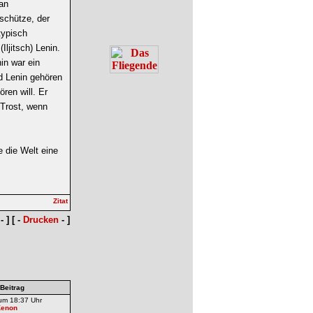
 an
schütze, der
typisch
ljitsch) Lenin.
in war ein
nd Lenin gehören
ren will. Er
n Trost, wenn
 die Welt eine
- ] [ -
Drucken
- ]
 Beitrag
um 18:37 Uhr
Kenon