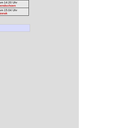
um 14:20 Uhr
bendschoen
um 15:04 Uhr
zorak