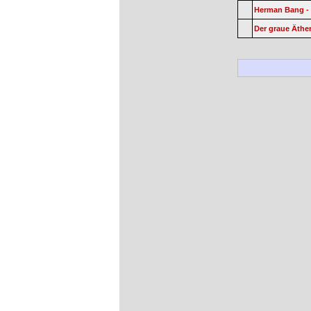
Herman Bang -
Der graue Äthe