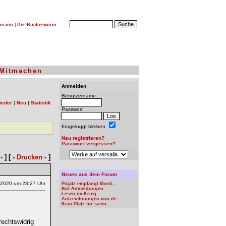
nsion
|
Der Bücherwurm
Mitmachen
Anmelden
Benutzername
ieder
|
Neu
|
Statistik
Passwort
Eingeloggt bleiben
Neu registrieren?
Passwort vergessen?
- ] [ -
Drucken
- ]
Neues aus dem Forum
.2020 um 23:27 Uhr
Pojatz empfängt Mord...
Bot-Anmeldungen
Lesen im Krieg
Aufzeichnungen von de...
Kein Platz für szeni...
rechtswidrig