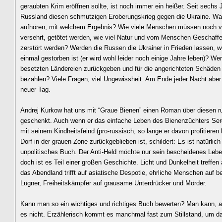
geraubten Krim eröffnen sollte, ist noch immer ein heißer. Seit sechs 
Russland diesen schmutzigen Eroberungskrieg gegen die Ukraine. Wa
aufhören, mit welchem Ergebnis? Wie viele Menschen müssen noch ve
versehrt, getötet werden, wie viel Natur und vom Menschen Geschaf
zerstört werden? Werden die Russen die Ukrainer in Frieden lassen, 
einmal gestorben ist (er wird wohl leider noch einige Jahre leben)? Wer
besetzten Ländereien zurückgeben und für die angerichteten Schäden
bezahlen? Viele Fragen, viel Ungewissheit. Am Ende jeder Nacht abe
neuer Tag.
Andrej Kurkow hat uns mit “Graue Bienen” einen Roman über diesen r
geschenkt. Auch wenn er das einfache Leben des Bienenzüchters Serge
mit seinem Kindheitsfeind (pro-russisch, so lange er davon profitieren
Dorf in der grauen Zone zurückgeblieben ist, schildert: Es ist natürlich
unpolitisches Buch. Der Anti-Held möchte nur sein bescheidenes Lebe
doch ist es Teil einer großen Geschichte. Licht und Dunkelheit treffen 
das Abendland trifft auf asiatische Despotie, ehrliche Menschen auf 
Lügner, Freiheitskämpfer auf grausame Unterdrücker und Mörder.
Kann man so ein wichtiges und richtiges Buch bewerten? Man kann,
es nicht. Erzählerisch kommt es manchmal fast zum Stillstand, um d