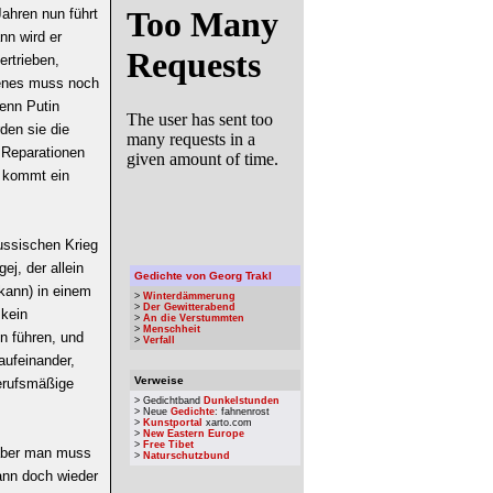
Jahren nun führt
nn wird er
rtrieben,
fenes muss noch
wenn Putin
den sie die
 Reparationen
r kommt ein
ussischen Krieg
j, der allein
Gedichte von Georg Trakl
 kann) in einem
>
Winterdämmerung
>
Der Gewitterabend
 kein
>
An die Verstummten
>
Menschheit
n führen, und
>
Verfall
aufeinander,
Verweise
berufsmäßige
> Gedichtband
Dunkelstunden
> Neue
Gedichte
: fahnenrost
>
Kunstportal
xarto.com
>
New Eastern Europe
>
Free Tibet
 aber man muss
>
Naturschutzbund
ann doch wieder