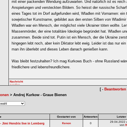
mit einer packenden Wendung aufzuwarten. Und natürlich ist es reich
Anspielungen und versteckten Bildern. So heisst der russische Scharf
eines Tages tot im Dorf aufgefunden wird, Wladlen mit Vornamen: ein 
sowjetischer Kunstname, gebildet aus den ersten Silben von Wladimir (I
Wladlen war ein Mensch, der möglichst viele Ukrainer töten wollte. Len
Massenmörder, der eine totalitäre Ideologie begründet hat. Wladlen u
zusammen. Beide sind tot. Putin ist ein Mensch, der die Ukraine zerstö
hingegen lebt noch, aber kein Diktator lebt ewig. Leider ist das nur ei
man ihn überlebt und dieses Leben danach genießen kann.
Was bleibt festzuhalten? Ich mag Kurkows Buch - ohne Russland wäre
friedlichere und lebensfreundlichere.
[ -
Beantworten
ionen
> Andrej Kurkow - Graue Bienen
e
Gestartet von
Antworten
Letzter
29.04.2022 
 Jimi Hendrix live in Lemberg
Kenon
0
von