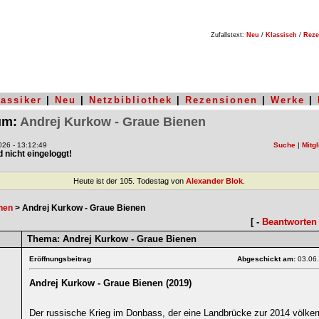
Zufallstext:
Neu
/
Klassisch
/
Reze
lassiker
|
Neu
|
Netzbibliothek
|
Rezensionen
|
Werke
|
rum:
Andrej Kurkow - Graue Bienen
26 - 13:12:49
Suche
|
Mitgl
nd nicht eingeloggt!
Heute ist der 105. Todestag von
Alexander Blok
.
nen
> Andrej Kurkow - Graue Bienen
[ -
Beantworten
Thema:
Andrej Kurkow - Graue Bienen
Eröffnungsbeitrag
Abgeschickt am:
03.06
Andrej Kurkow - Graue Bienen (2019)
1
Der russische Krieg im Donbass, der eine Landbrücke zur 2014 völker