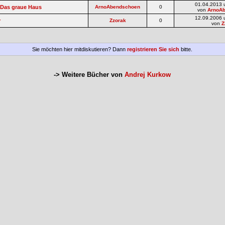
01.04.2013 
 Das graue Haus
ArnoAbendschoen
0
von
ArnoA
12.09.2006 
r
Zzorak
0
von
Z
Sie möchten hier mitdiskutieren? Dann
registrieren Sie sich
bitte.
-> Weitere Bücher von
Andrej Kurkow