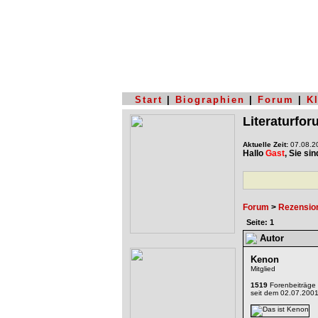
Start
|
Biographien
|
Forum
|
K
Literaturfo
Aktuelle Zeit:
07.08.20
Hallo
Gast
, Sie si
Forum
>
Rezensio
Seite: 1
Autor
Kenon
Mitglied
1519
Forenbeiträge
seit dem 02.07.200