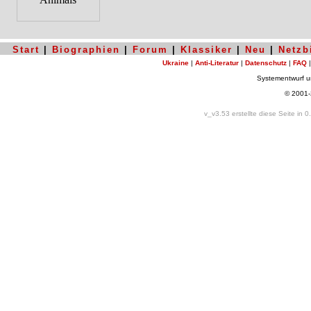
Start
|
Biographien
|
Forum
|
Klassiker
|
Neu
|
Netzb
Ukraine
|
Anti-Literatur
|
Datenschutz
|
FAQ
Systementwurf 
© 2001
v_v3.53 erstellte diese Seite in 