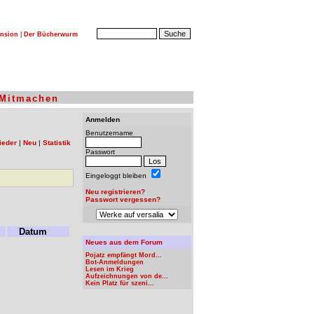
nsion
|
Der Bücherwurm
Mitmachen
Anmelden
Benutzername
ieder
|
Neu
|
Statistik
Passwort
Eingeloggt bleiben
Neu registrieren?
Passwort vergessen?
Datum
Neues aus dem Forum
Pojatz empfängt Mord...
Bot-Anmeldungen
Lesen im Krieg
Aufzeichnungen von de...
Kein Platz für szeni...