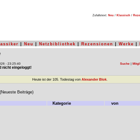
Zufallstext:
Neu
/
Klassisch
/
Reze
lassiker
|
Neu
|
Netzbibliothek
|
Rezensionen
|
Werke
|
e
26 - 23:25:40
Suche
|
Mitgl
nd nicht eingeloggt!
Heute ist der 105. Todestag von
Alexander Blok
.
 (Neueste Beiträge)
Kategorie
von