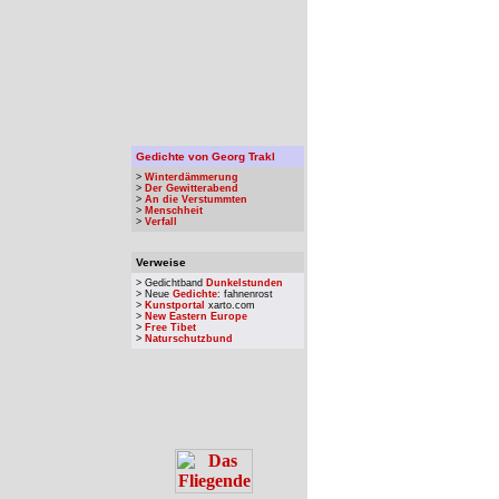
Gedichte von Georg Trakl
>
Winterdämmerung
>
Der Gewitterabend
>
An die Verstummten
>
Menschheit
>
Verfall
Verweise
> Gedichtband
Dunkelstunden
> Neue
Gedichte
: fahnenrost
>
Kunstportal
xarto.com
>
New Eastern Europe
>
Free Tibet
>
Naturschutzbund