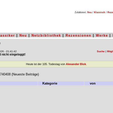
Zufallstext:
Neu
/
Klassisch
/
Reze
lassiker
|
Neu
|
Netzbibliothek
|
Rezensionen
|
Werke
|
e
26 - 21:41:42
Suche
|
Mitgl
nd nicht eingeloggt!
Heute ist der 105. Todestag von
Alexander Blok
.
740408 (Neueste Beiträge)
Kategorie
von