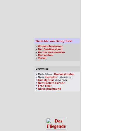
Gedichte von Georg Trakl
>
Winterdämmerung
>
Der Gewitterabend
>
An die Verstummten
>
Menschheit
>
Verfall
Verweise
> Gedichtband
Dunkelstunden
> Neue
Gedichte
: fahnenrost
>
Kunstportal
xarto.com
>
New Eastern Europe
>
Free Tibet
>
Naturschutzbund