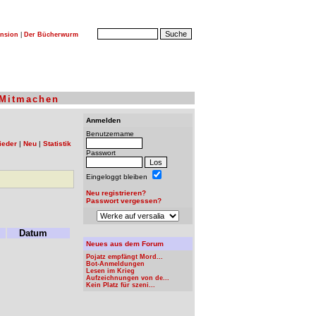
nsion
|
Der Bücherwurm
Mitmachen
Anmelden
Benutzername
ieder
|
Neu
|
Statistik
Passwort
Eingeloggt bleiben
Neu registrieren?
Passwort vergessen?
Datum
Neues aus dem Forum
Pojatz empfängt Mord...
Bot-Anmeldungen
Lesen im Krieg
Aufzeichnungen von de...
Kein Platz für szeni...