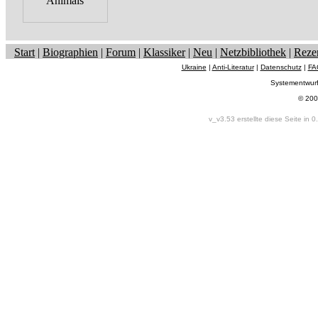
Start
|
Biographien
|
Forum
|
Klassiker
|
Neu
|
Netzbibliothek
|
Reze
Ukraine
|
Anti-Literatur
|
Datenschutz
|
FA
Systementwur
© 200
v_v3.53 erstellte diese Seite in 