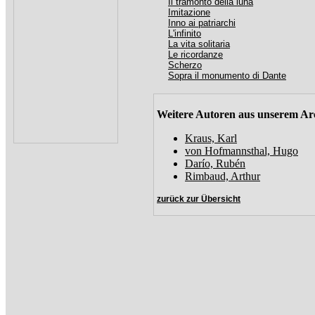
Il tramonto della luna
Imitazione
Inno ai patriarchi
L'infinito
La vita solitaria
Le ricordanze
Scherzo
Sopra il monumento di Dante
Weitere Autoren aus unserem Ar
Kraus, Karl
von Hofmannsthal, Hugo
Darío, Rubén
Rimbaud, Arthur
zurück zur Übersicht