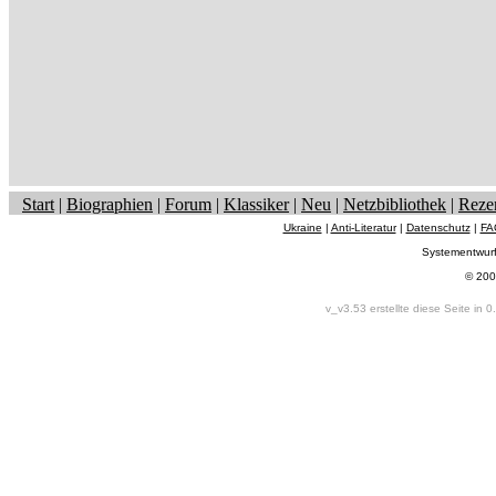
Start
|
Biographien
|
Forum
|
Klassiker
|
Neu
|
Netzbibliothek
|
Reze
Ukraine
|
Anti-Literatur
|
Datenschutz
|
FA
Systementwur
© 200
v_v3.53 erstellte diese Seite in 