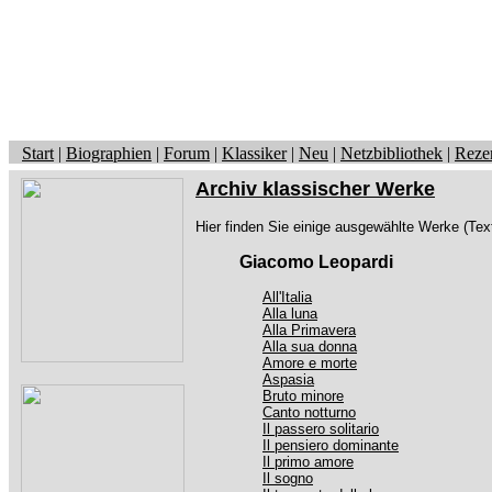
Start
|
Biographien
|
Forum
|
Klassiker
|
Neu
|
Netzbibliothek
|
Reze
Archiv klassischer Werke
Hier finden Sie einige ausgewählte Werke (Tex
Giacomo Leopardi
All'Italia
Alla luna
Alla Primavera
Alla sua donna
Amore e morte
Aspasia
Bruto minore
Canto notturno
Il passero solitario
Il pensiero dominante
Il primo amore
Il sogno