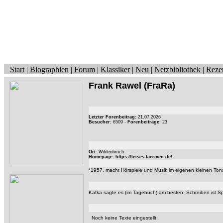
Start
|
Biographien
|
Forum
|
Klassiker
|
Neu
|
Netzbibliothek
|
Reze
Frank Rawel
(FraRa)
Letzter Forenbeitrag:
21.07.2026
Besucher:
6509 -
Forenbeiträge:
23
Ort:
Wildenbruch
Homepage:
https://leises-laermen.de/
*1957, macht Hörspiele und Musik im eigenen kleinen Ton
Kafka sagte es (im Tagebuch) am besten: Schreiben ist S
Noch keine Texte eingestellt.