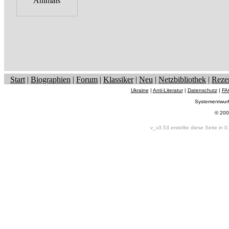
Start
|
Biographien
|
Forum
|
Klassiker
|
Neu
|
Netzbibliothek
|
Reze
Ukraine
|
Anti-Literatur
|
Datenschutz
|
FA
Systementwur
© 200
v_v3.53 erstellte diese Seite in 