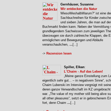
Gernhäuser, Susanne
:
Wir entdecken die Natur
WiesoWeshalbWarum?“ ist eine de
Sachbuchreihen für Kinder zwische
und sieben Jahren, die man auf d
Buchmarkt finden kann. Neben der Vermittlung 
grundlegendem Sachwissen zum jeweiligen Th
überzeugen sie durch zahlreiche Klappen, die E
ermöglichen und Bewegungen und Abläufe
veranschaulichen,
…
[...]
->
Rezension lesen
Spiller, Elkan
:
L´Chaim - Auf das Leben!
„Meine ganze Einstellung zum Le
eigentlich sehr gut... – in negativem Sinne“, sch
Chaim Lubenski im Interview vergnügt mit seine
deren ganze Verwandtschaft im KZ umgebracht
war. „The value of my mother still being alive s
all other pleasures“, setzt er in gebrochenem E
fort, denn Chaim
…
[...]