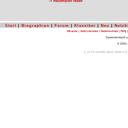
->
Rezension lesen
Start
|
Biographien
|
Forum
|
Klassiker
|
Neu
|
Netzb
Ukraine
|
Anti-Literatur
|
Datenschutz
|
FAQ
Systementwurf 
© 2001
v_v3.53 erstellte diese Seite in 