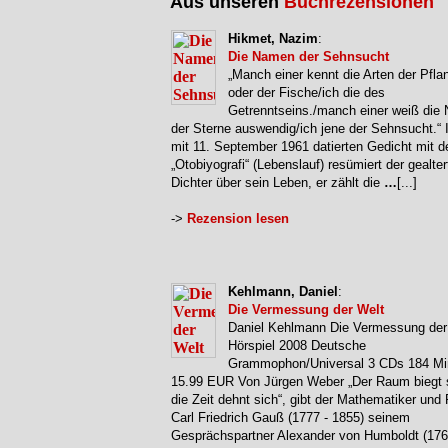
Aus unseren
Buchrezensionen
Hikmet, Nazim
:
Die Namen der Sehnsucht
„Manch einer kennt die Arten der Pfla
oder der Fische/ich die des
Getrenntseins./manch einer weiß die
der Sterne auswendig/ich jene der Sehnsucht.“ 
mit 11. September 1961 datierten Gedicht mit d
„Otobiyografi“ (Lebenslauf) resümiert der gealter
Dichter über sein Leben, er zählt die
…
[...]
->
Rezension lesen
Kehlmann, Daniel
:
Die Vermessung der Welt
Daniel Kehlmann Die Vermessung der
Hörspiel 2008 Deutsche
Grammophon/Universal 3 CDs 184 Mi
15.99 EUR Von Jürgen Weber „Der Raum biegt 
die Zeit dehnt sich“, gibt der Mathematiker und
Carl Friedrich Gauß (1777 - 1855) seinem
Gesprächspartner Alexander von Humboldt (176