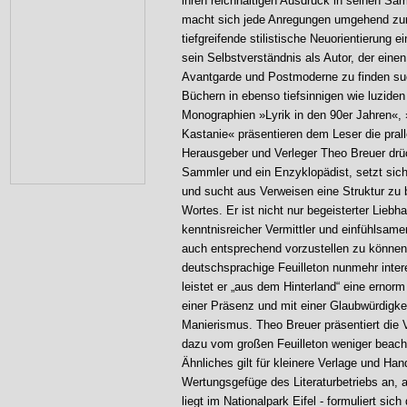
ihren reichhaltigen Ausdruck in seinen S
macht sich jede Anregungen umgehend zunu
tiefgreifende stilistische Neuorientierung 
sein Selbstverständnis als Autor, der eine
Avantgarde und Postmoderne zu finden such
Büchern in ebenso tiefsinnigen wie luzid
Monographien »Lyrik in den 90er Jahren«,
Kastanie« präsentieren dem Leser die prall
Herausgeber und Verleger Theo Breuer drück
Sammler und ein Enzyklopädist, setzt sich 
und sucht aus Verweisen eine Struktur zu 
Wortes. Er ist nicht nur begeisterter Liebh
kenntnisreicher Vermittler und einfühlsam
auch entsprechend vorzustellen zu können.
deutschsprachige Feuilleton nunmehr intere
leistet er „aus dem Hinterland“ eine ernorm
einer Präsenz und mit einer Glaubwürdigkeit
Manierismus. Theo Breuer präsentiert die 
dazu vom großen Feuilleton weniger beacht
Ähnliches gilt für kleinere Verlage und H
Wertungsgefüge des Literaturbetriebs an, 
liegt im Nationalpark Eifel - formuliert s