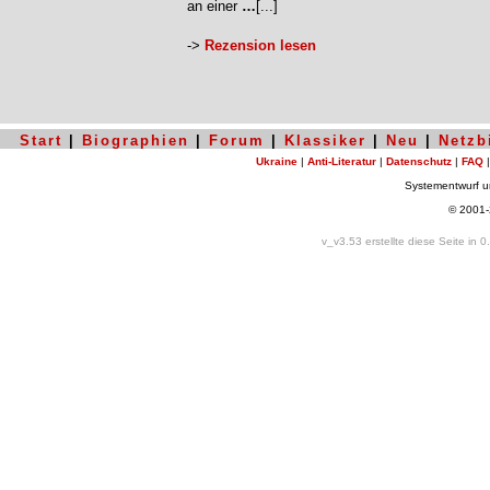
an einer
…
[...]
->
Rezension lesen
Start
|
Biographien
|
Forum
|
Klassiker
|
Neu
|
Netzb
Ukraine
|
Anti-Literatur
|
Datenschutz
|
FAQ
Systementwurf 
© 2001
v_v3.53 erstellte diese Seite in 