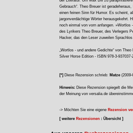
der Literatur. Um Max Bill zu paraphrasier
Gebrauch“. Theo Breuer ist geradeheraus, 
einen feinen Sinn für Humor. Es scheint, 
jargonverdächtige Wörter herausgekehrt. H
noch einmal von vorn anfangen. »Wortlos 
des Lyrikers Theo Breuer, des Verlegers Pet
Hacker, das den Leser zuweilen Sprachlos
„Wortlos - und andere Gedichte“ von Theo B
Silver Horse Edition - ISBN 978-3-937037-
[*]
Diese Rezension schrieb:
Matze
(2009-
Hinweis:
Diese Rezension spiegelt die Mei
der Meinung von versalia.de übereinstimm
-> Möchten Sie eine eigene
Rezension ver
[ weitere
Rezensionen
: Übersicht ]