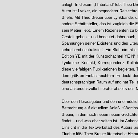
anlegt. In diesem „Hinterland“ lebt Theo 
Autor ist Lyriker, ein begnadeter Reisechro
Briefe. Mit Theo Breuer über Lyrikbände, d
andere Schriftsteller, das ist zugleich die
sein Metier liebt. Einem Rezensenten zu b
Gestalt geben – und bedeutet daher auch, 
Spannungen seiner Existenz und des Litera
schreibend neutralisiert. Ein Blatt nimmt 
Edition YE mit der Kunstschachtel YE N° On
Lyrikreihe. Kontakt, Korrespondenz, Kolla
diese vielfältigen Publikationen begleiten. 
dem größten Einfallsreichtum. Er deckt die
deutschsprachigen Raum auf und hat Teil a
eine anspruchsvolle Literatur abseits des 
Über den Herausgeber und den unermüdliche
Betrachtung auf aktuellem Anlaß. »Wortlos
Breuer, in dem sich neben neuen Gedicht
findet – und was eher selten ist, im Anhan
Einsicht in die Textwerkstatt des Autors b
Flucht« läßt Theo Breuer literarische Hei