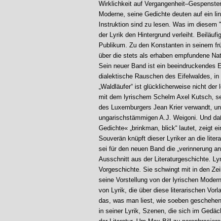
Wirklichkeit auf Vergangenheit–Gespenster
Moderne, seine Gedichte deuten auf ein li
Instruktion sind zu lesen. Was im diesem "
der Lyrik den Hintergrund verleiht. Beiläuf
Publikum. Zu den Konstanten in seinem fr
über die stets als erhaben empfundene Nat
Sein neuer Band ist ein beeindruckendes Ex
dialektische Rauschen des Eifelwaldes, in 
„Waldläufer“ ist glücklicherweise nicht der
mit dem lyrischem Schelm Axel Kutsch, se
des Luxemburgers Jean Krier verwandt, und
ungarischstämmigen A.J. Weigoni. Und daß
Gedichte« „brinkman, blick“ lautet, zeigt 
Souverän knüpft dieser Lyriker an die liter
sei für den neuen Band die „verinnerung an
Ausschnitt aus der Literaturgeschichte. Ly
Vorgeschichte. Sie schwingt mit in den Zei
seine Vorstellung von der lyrischen Moderne
von Lyrik, die über diese literarischen Vo
das, was man liest, wie soeben geschehe
in seiner Lyrik, Szenen, die sich im Gedäch