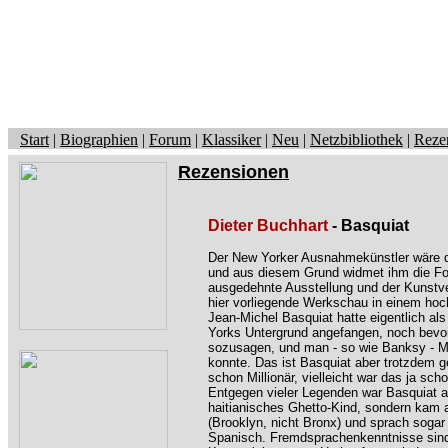
Start
|
Biographien
|
Forum
|
Klassiker
|
Neu
|
Netzbibliothek
|
Reze
Rezensionen
Dieter Buchhart
- Basquiat
Der New Yorker Ausnahmekünstler wäre 
und aus diesem Grund widmet ihm die Fo
ausgedehnte Ausstellung und der Kunstve
hier vorliegende Werkschau in einem hoc
Jean-Michel Basquiat hatte eigentlich als
Yorks Untergrund angefangen, noch bevo
sozusagen, und man - so wie Banksy - Mi
konnte. Das ist Basquiat aber trotzdem g
schon Millionär, vielleicht war das ja s
Entgegen vieler Legenden war Basquiat a
haitianisches Ghetto-Kind, sondern kam
(Brooklyn, nicht Bronx) und sprach soga
Spanisch. Fremdsprachenkenntnisse sind