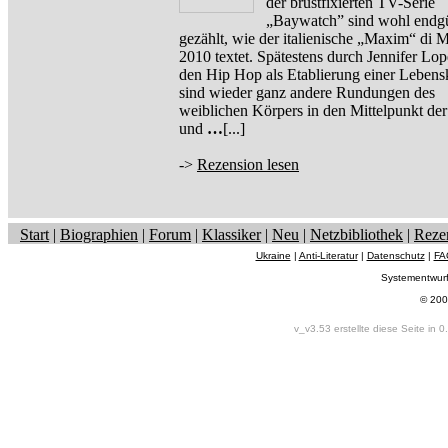
der brustfixierten TV-Serie
„Baywatch” sind wohl endgü
gezählt, wie der italienische „Maxim“ di 
2010 textet. Spätestens durch Jennifer Lo
den Hip Hop als Etablierung einer Lebens
sind wieder ganz andere Rundungen des
weiblichen Körpers in den Mittelpunkt de
und
…
[...]
->
Rezension lesen
Start
|
Biographien
|
Forum
|
Klassiker
|
Neu
|
Netzbibliothek
|
Reze
Ukraine
|
Anti-Literatur
|
Datenschutz
|
FA
Systementwur
© 200
v_v3.53 erstellte diese Seite in 