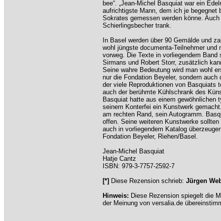
bee“. „Jean-Michel Basquiat war ein Edelm
aufrichtigste Mann, dem ich je begegnet b
Sokrates gemessen werden könne. Auch di
Schierlingsbecher trank.
In Basel werden über 90 Gemälde und zah
wohl jüngste documenta-Teilnehmer und 
vorweg. Die Texte in vorliegendem Band 
Sirmans und Robert Storr, zusätzlich k
Seine wahre Bedeutung wird man wohl erst
nur die Fondation Beyeler, sondern auch
der viele Reproduktionen von Basquiats t
auch der berühmte Kühlschrank des Künst
Basquiat hatte aus einem gewöhnlichen t
seinem Konterfei ein Kunstwerk gemacht. „
am rechten Rand, sein Autogramm. Basqui
offen. Seine weiteren Kunstwerke sollten
auch in vorliegendem Katalog überzeugen.
Fondation Beyeler, Riehen/Basel.
Jean-Michel Basquiat
Hatje Cantz
ISBN: 979-3-7757-2592-7
[*]
Diese Rezension schrieb:
Jürgen We
Hinweis:
Diese Rezension spiegelt die M
der Meinung von versalia.de übereinstim