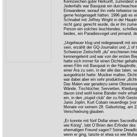
Kennzeichen guter Herkunft, zumindest wa
Jedenfalls war Basquiat ein durchwachse
Einwanderer, worauf ihn viele teilweise ra
gerne festgenagelt hätten. 1996 gab es e
Schnabel mit Jeffrey Wright in der Hauptro
nicht ganz gerecht wurde, da er ihn zumeis
Person ein solches leuchtendes, schrill
beides, ein Paradiesvogel und jemand, d
„Ungeheuer klug und redegewandt mit ein
sein, erzählt der GQ-Journalist und „1 of
Schweizer Zeitschrift „du“ erschienen Int
kennengelernt und war von der ersten Be
hatte sich immer für einen Dichter gehal
einen Film mit Basquiat in der Hauptroll
einer Ära zu sein, in der alle das taten, 
ausgedrückt hatte: Musiker malten, Dic
war dabei aber ein sehr produktiver „dich
Das Malen war geradezu seine Obsession,
Wände, Tischtücher, Servietten, Kleidung
davon sind wohl keine Bänder mehr erhalt
ein, in den „stupid club“ der zu früh Gest
Janis Joplin, Kurt Cobain neuerdings (vo
Monate vor seinem 28. Geburtstag, am 2
Verschwörung glauben.
„Er konnte mit fünf Dollar einen Second
wie König“, lobt O`Brien den Erfinder 
ehemaligen Freund sagen? Seine Dreadlo
wenn er ging, tanzte er etwa so wie Muham