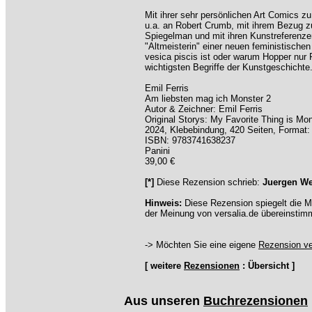
Mit ihrer sehr persönlichen Art Comics zu
u.a. an Robert Crumb, mit ihrem Bezug z
Spiegelman und mit ihren Kunstreferenzen
"Altmeisterin" einer neuen feministische
vesica piscis ist oder warum Hopper nur 
wichtigsten Begriffe der Kunstgeschichte
Emil Ferris
Am liebsten mag ich Monster 2
Autor & Zeichner: Emil Ferris
Original Storys: My Favorite Thing is Mon
2024, Klebebindung, 420 Seiten, Format:
ISBN: 9783741638237
Panini
39,00 €
[*]
Diese Rezension schrieb:
Juergen W
Hinweis:
Diese Rezension spiegelt die M
der Meinung von versalia.de übereinstim
-> Möchten Sie eine eigene
Rezension ve
[ weitere
Rezensionen
: Übersicht ]
Aus unseren
Buchrezensionen