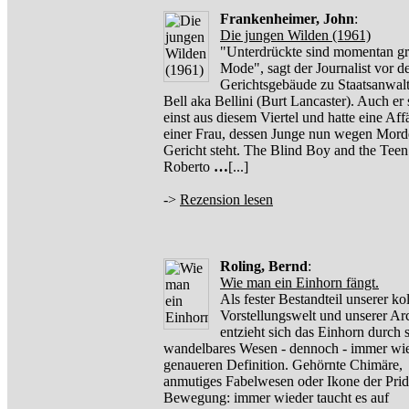
Frankenheimer, John
:
Die jungen Wilden (1961)
"Unterdrückte sind momentan gr
Mode", sagt der Journalist vor 
Gerichtsgebäude zu Staatsanwal
Bell aka Bellini (Burt Lancaster). Auch er
einst aus diesem Viertel und hatte eine Aff
einer Frau, dessen Junge nun wegen Mord
Gericht steht. The Blind Boy and the Teen
Roberto
…
[...]
->
Rezension lesen
Roling, Bernd
:
Wie man ein Einhorn fängt.
Als fester Bestandteil unserer ko
Vorstellungswelt und unserer Ar
entzieht sich das Einhorn durch 
wandelbares Wesen - dennoch - immer wie
genaueren Definition. Gehörnte Chimäre,
anmutiges Fabelwesen oder Ikone der Prid
Bewegung: immer wieder taucht es auf