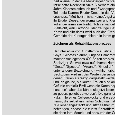
Zeit alleine, in der sie Monstergeschichte
rätselhafte Nachbarin Anka Silverberg ei
Jahre Kindesmissbrauch und Zwangsprostit
Teil rückt Karen's Bruder Deeze in den Vo
erschoss. "Mut heißt nicht, keine Angst z
ihr Bruder Deeze, der womanizer und Klei
voller Geheimnisse bleibt. "Ich verwandel
Vielleicht, weil Cartoon-Bilder traurige G
Karen und gibt damit wohl auch das Credo
Gemälde der Kunstgeschichte in ihrem ga
Zeichnen als Rehabilitationsprozess
Darunter etwa von Künstlern wie Felice F
Goya, Georges Seurat, Eugène Delacroix 
machen vorliegendes 400-Seiten starkes
Sechziger. So wird etwa auf diverse Horr
"Dread","Spectral", "Arcane", "Ghoulish" 
unter anderer Bezeichnung - wirklich gi
Sechzigern wird mit den Worten der junge
denen Frauen als 'sexy' dargestellt werde
und ich glaube, sie lautet: Frauen sind 
Gefühle entblößt Emil wenn sie Karen sa
naschen", aber das könne sie jetzt leid
zu geben, geliebt zu werden". Die ganz e
Faksimile eines Collegeblocks und erzeugt
Ferris, die selbst ein hartes Schicksal
Nil-Fieber angesteckt und sitzt seither im
befestigen, sodass sie zuerst Schraffiere
sie dann ihre Motorik und so wurde der C