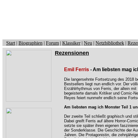
Start
|
Biographien
|
Forum
|
Klassiker
|
Neu
|
Netzbibliothek
|
Reze
Rezensionen
Emil Ferris
- Am liebsten mag i
Die langersehnte Fortsetzung des 2018 b
Bestsellers liegt nun endlich vor. Der völ
Erzählrhythmus von Ferris, der allein mi
begeisterte damals Kritiker und Comic-Ne
Reyes feiert nunmehr endlich seine Forts
Am liebsten mag ich Monster Teil 1 un
Der zweite Teil schließt graphisch und st
Dabei greift Ferris auf ältere Horror-Com
setzte sie später ihren eigenen faszinier
der Sonderklasse. Die Geschichte der Aut
Jahren. Die Protagonistin, die zehnjährig