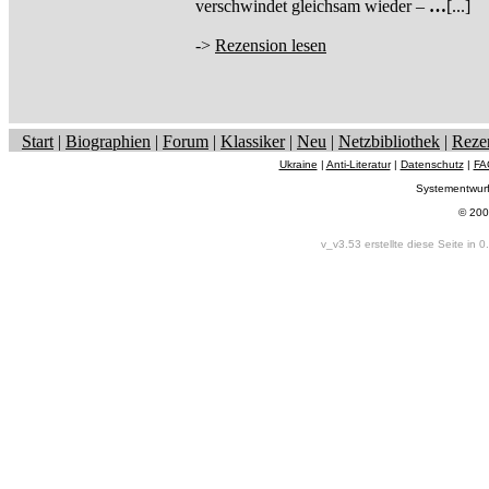
verschwindet gleichsam wieder –
…
[...]
->
Rezension lesen
Start
|
Biographien
|
Forum
|
Klassiker
|
Neu
|
Netzbibliothek
|
Reze
Ukraine
|
Anti-Literatur
|
Datenschutz
|
FA
Systementwur
© 200
v_v3.53 erstellte diese Seite in 