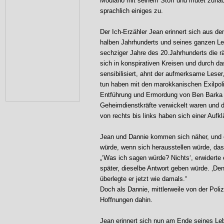
Modiano mit seinem Stoff und mutet zunä
sprachlich einiges zu.
Der Ich-Erzähler Jean erinnert sich aus de
halben Jahrhunderts und seines ganzen Le
sechziger Jahre des 20.Jahrhunderts die r
sich in konspirativen Kreisen und durch d
sensibilisiert, ahnt der aufmerksame Lese
tun haben mit den marokkanischen Exilpoli
Entführung und Ermordung von Ben Barka gi
Geheimdienstkräfte verwickelt waren und 
von rechts bis links haben sich einer Aufkl
Jean und Dannie kommen sich näher, und er 
würde, wenn sich herausstellen würde, da
„‘Was ich sagen würde? Nichts‘, erwiderte 
später, dieselbe Antwort geben würde. ‚Denn
überlegte er jetzt wie damals.“
Doch als Dannie, mittlerweile von der Poli
Hoffnungen dahin.
Jean erinnert sich nun am Ende seines Le