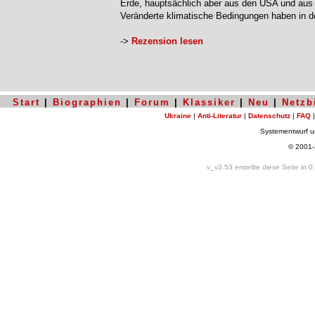
Erde, hauptsächlich aber aus den USA und aus
Veränderte klimatische Bedingungen haben in 
->
Rezension lesen
Start
|
Biographien
|
Forum
|
Klassiker
|
Neu
|
Netzb
Ukraine
|
Anti-Literatur
|
Datenschutz
|
FAQ
Systementwurf 
© 2001
v_v3.53 erstellte diese Seite in 