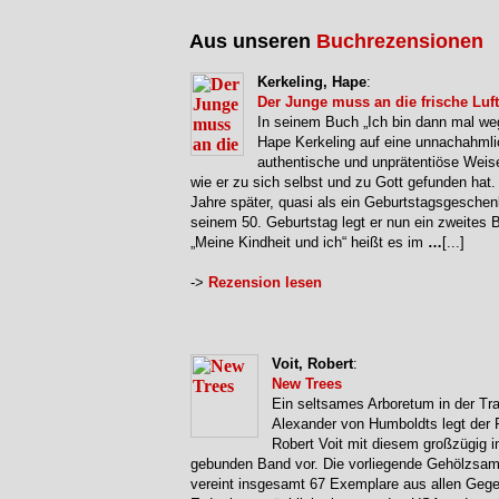
Aus unseren
Buchrezensionen
Kerkeling, Hape
:
Der Junge muss an die frische Luft
In seinem Buch „Ich bin dann mal we
Hape Kerkeling auf eine unnachahmli
authentische und unprätentiöse Weise
wie er zu sich selbst und zu Gott gefunden hat.
Jahre später, quasi als ein Geburtstagsgeschen
seinem 50. Geburtstag legt er nun ein zweites 
„Meine Kindheit und ich“ heißt es im
…
[...]
->
Rezension lesen
Voit, Robert
:
New Trees
Ein seltsames Arboretum in der Tra
Alexander von Humboldts legt der 
Robert Voit mit diesem großzügig i
gebunden Band vor. Die vorliegende Gehölzsa
vereint insgesamt 67 Exemplare aus allen Geg