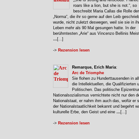
roars like a lion, but she is not.“, so
beschreibt Maria Callas die Rolle der
„Norma“, die ihr so gerne auf den Leib geschrie
wurde, nicht zuletzt deswegen, weil sie sie in i
Leben mehr als 90 Mal gesungen hatte. In der
berühmtesten „Arie“ aus Vincenzo Bellinis Meis
…
[...]
->
Rezension lesen
Remarque, Erich Maria
:
Arc de Triomphe
Sie flohen zu Hunderttausenden in al
die Intellektuellen, die Qualifizierten 
Politischen. Das politische Epizentr
Nationalsozialismus vernichtete nicht nur den 
Nationalstaat, er nahm ihm auch das, wofür er 
der Nationalstaatlichkeit bekannt und begehrt w
kulturelle Erbe, den Geist und eine
…
[...]
->
Rezension lesen