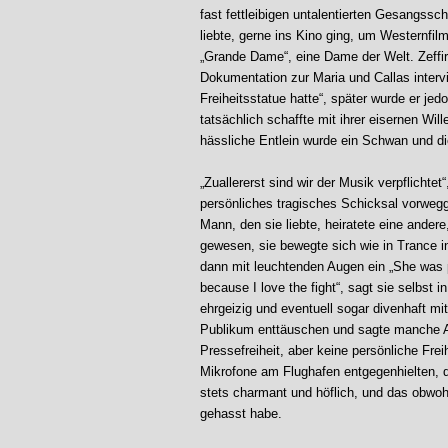
fast fettleibigen untalentierten Gesangssch
liebte, gerne ins Kino ging, um Westernfi
„Grande Dame“, eine Dame der Welt. Zeffire
Dokumentation zur Maria und Callas intervie
Freiheitsstatue hatte“, später wurde er je
tatsächlich schaffte mit ihrer eisernen Wi
hässliche Entlein wurde ein Schwan und d
„Zuallererst sind wir der Musik verpflichtet
persönliches tragisches Schicksal vorweg
Mann, den sie liebte, heiratete eine andere
gewesen, sie bewegte sich wie in Trance i
dann mit leuchtenden Augen ein „She was p
because I love the fight“, sagt sie selbst 
ehrgeizig und eventuell sogar divenhaft mi
Publikum enttäuschen und sagte manche Auf
Pressefreiheit, aber keine persönliche Freih
Mikrofone am Flughafen entgegenhielten, d
stets charmant und höflich, und das obwoh
gehasst habe.