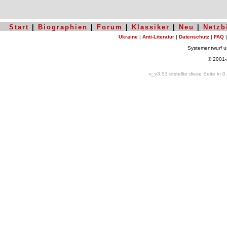
Start
|
Biographien
|
Forum
|
Klassiker
|
Neu
|
Netzb
Ukraine
|
Anti-Literatur
|
Datenschutz
|
FAQ
Systementwurf 
© 2001
v_v3.53 erstellte diese Seite in 