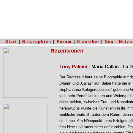
Start
|
Biographien
|
Forum
|
Klassiker
|
Neu
|
Netzb
Rezensionen
Tony Palmer
- Maria Callas - La 
Der Regisseur baut seine Biographie auf 
„Maria“ und „Callas“ auf, dabei hatte die in
Sophia Anna Kalogeropoulous“ geborene Gri
viel mehr Persönlichkeiten und Widersprüche
diese beiden, zwischen Frau und Künstler
heranwuchs wurde die Künstlerin in ihr imm
weibliche Seite litt unter dem Ruhm, denn s
die Liebe. Am Höhepunkt ihres Erfolges gö
fürs Herz und muss bitter dafür zahlen: On