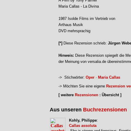
A Film by Tony Palmer
Maria Callas - La Divina
1987 Isolde Films im Vertrieb von
Arthaus Musik
DVD mehrsprachig
[*]
Diese Rezension schrieb:
Jürgen Webe
Hinweis:
Diese Rezension spiegelt die Mei
der Meinung von versalia.de übereinstimm
-> Stichwörter:
Oper
·
Maria Callas
-> Möchten Sie eine eigene
Rezension ver
[ weitere
Rezensionen
: Übersicht ]
Aus unseren
Buchrezensionen
Kohly, Philippe
:
Callas assoluta
„She is strong and ferocious. Franti