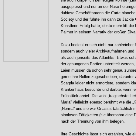
sie auch körperlich befriedigen konnte (Zita
ausgepresst und nur an der Nase herumgefü
dubiose Geschäftsmann die Carte blanche fü
Society und der führte ihn dann zu Jackie 
Künstlerin Erfolg hatte, desto mehr litt die
Palmer in seinem Narrativ der großen Diva
Dazu bedient er sich nicht nur zahlreicher 
sondern auch vieler Archivaufnahmen und 
als auch jenseits des Atlantiks. Etwas scha
der gesungenen Partien untertitelt werden,
Laien müssen da schon sehr genau zuhöre
gerne ihre Rollen zugeschrieben, darunter v
Scarpia leider nicht ermordete, sondern kla
Krankenhaus besuchte und darbte, wenn er
Frühstück anrief. Die wohl „tragischste Li
Maria“ vielleicht ebenso berühmt wie die „Kü
„Norma“ und sie war Onassis tatsächlich m
sinnlosen Tätigkeiten (sie übernahm eine Fi
nach der Trennung von ihm belegen.
Ihre Geschichte lässt sich erzählen, wie