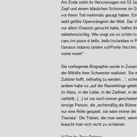
Am Ende steht ihr Herzversagen mit 53 Jah
Zopf und einem bläulichen Schimmer im Gesi
vor ihrem Tod mehrmals gesagt haben. Ein 
wohl größte Opernsängerin der Welt. Der Va
vor allem Onassis gesucht hatte, halfen ihr
tablettensüchtig. Wie singt sie so schön 
caro,/mi piace è bello, bello;/vo'andare in 
l'amassi indarno,/andrei sul/Ponte Vecchio
vorrei morir!“
Die vorliegende Biographie wurde in Zusa
der Mithilfe ihrer Schwester realisiert. Sie
Zuhörer hofft, teilhaftig zu werden…”, sc
andere habe so „auf der Rasierklinge gelebt“
im Hass, in der Liebe, in der Zartheit, in d
verfehlt, (...) ist sie noch immer gescheite
einzige Person, die „rechtmäßig die Bühne 
nur eine Rolle gespielt, sie wäre immer di
Traviata“. Die Tränen, die man weint, we
braucht man sich nicht zu schämen.