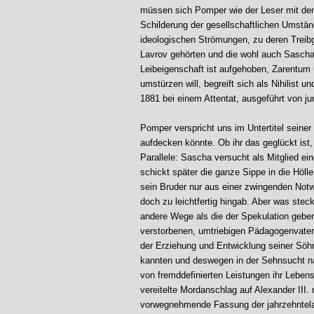
müssen sich Pomper wie der Leser mit de
Schilderung der gesellschaftlichen Umstän
ideologischen Strömungen, zu deren Treib
Lavrov gehörten und die wohl auch Sascha
Leibeigenschaft ist aufgehoben, Zarentum u
umstürzen will, begreift sich als Nihilist 
1881 bei einem Attentat, ausgeführt von 
Pomper verspricht uns im Untertitel seine
aufdecken könnte. Ob ihr das geglückt ist, b
Parallele: Sascha versucht als Mitglied e
schickt später die ganze Sippe in die Höl
sein Bruder nur aus einer zwingenden Notw
doch zu leichtfertig hingab. Aber was ste
andere Wege als die der Spekulation geben
verstorbenen, umtriebigen Pädagogenvater
der Erziehung und Entwicklung seiner Söh
kannten und deswegen in der Sehnsucht nac
von fremddefinierten Leistungen ihr Leben
vereitelte Mordanschlag auf Alexander III.
vorwegnehmende Fassung der jahrzehntelan