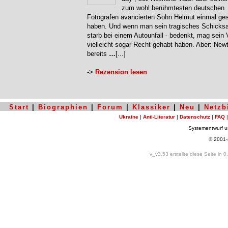
zum wohl berühmtesten deutschen
Fotografen avancierten Sohn Helmut einmal ge
haben. Und wenn man sein tragisches Schicksal
starb bei einem Autounfall - bedenkt, mag sein 
vielleicht sogar Recht gehabt haben. Aber: New
bereits
…
[...]
->
Rezension lesen
Start
|
Biographien
|
Forum
|
Klassiker
|
Neu
|
Netzb
Ukraine
|
Anti-Literatur
|
Datenschutz
|
FAQ
Systementwurf 
© 2001
v_v3.53 erstellte diese Seite in 