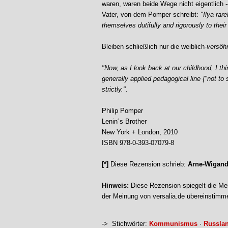
waren, waren beide Wege nicht eigentlich 
Vater, von dem Pomper schreibt:
"Ilya rar
themselves dutifully and rigorously to thei
Bleiben schließlich nur die weiblich-
versöh
"Now, as I look back at our childhood, I thin
generally applied pedagogical line {"not to
strictly."
.
Philip Pomper
Lenin´s Brother
New York + London, 2010
ISBN 978-0-393-07079-8
[*]
Diese Rezension schrieb:
Arne-Wigan
Hinweis:
Diese Rezension spiegelt die Mei
der Meinung von versalia.de übereinstimm
-> Stichwörter:
Kommunismus
·
Russla