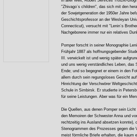
in aller Welt, Robert Services Trotzki-Bio
"Zhivago´s children", das sich mit den her
der Sowjetgeneration der 1950er Jahre bef
Geschichtsprofessor an der Wesleyan Univ
Connecticut), versucht mit "Lenin´s Brother
Nachgeborene immer nur ein relatives Dunk
Pomper forscht in seiner Monographie Len
Frühjahr 1887 als hoffnungsgebender Stud
III. verwickelt ist und wenig später aufgru
und uns wenig verständliches Leben, das 
Ende; und so begegnet er einem in den Foto
allem durch sein regungsloses Gesicht auff
Hinrichtung der Verschwörer Weltgeschicht
Schule in Simbirsk. Er studierte in Peters
für seine Leistungen. Aber was für ein Men
Die Quellen, aus denen Pomper sein Licht 
den Memoiren der Schwester Anna und von
rechtzeitig ins Ausland absetzen konnte)
Stenogrammen des Prozesses gegen die V
meist förmliche Briefe erhalten, die kaum 