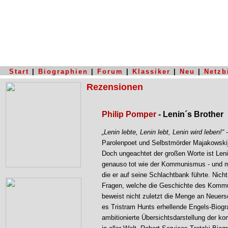
Start
|
Biographien
|
Forum
|
Klassiker
|
Neu
|
Netzb
Rezensionen
Philip Pomper
- Lenin´s Brother
„Lenin lebte, Lenin lebt, Lenin wird leben!“
-
Parolenpoet und Selbstmörder Majakowskij
Doch ungeachtet der großen Worte ist Leni
genauso tot wie der Kommunismus - und m
die er auf seine Schlachtbank führte. Nicht
Fragen, welche die Geschichte des Kommu
beweist nicht zuletzt die Menge an Neue
es Tristram Hunts erhellende Engels-Biogr
ambitionierte Übersichtsdarstellung der 