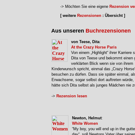
-> Möchten Sie eine eigene
Rezension ver
[ weitere
Rezensionen
: Übersicht ]
Aus unseren
Buchrezensionen
von Teese, Dita
:
At the Crazy Horse Paris
Von einem „Highlight“ ihrer Karriere s
Dita von Teese und bekommt einen 
verklärten Blick wenn sie von ihrem
Kinderwunsch spricht, einmal das „Crazy Horse“
besuchen zu dürfen. Dass sie später einmal, al
Erwachsene, sogar selbst dort auftreten würde,
hätte sich Dita selbst als junges Mädchen nie 
->
Rezension lesen
Newton, Helmut
:
White Women
“My boy, you will end up in the gutt
day“, soll Newtons Vater über seine