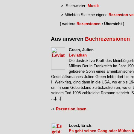
-> Stichwörter:
Musik
-> Möchten Sie eine eigene
Rezension ver
[ weitere
Rezensionen
: Übersicht ]
Aus unseren
Buchrezensionen
Green, Julien
:
Leviathan
Die destruktive Kraft des kleinbürgerl
Milieus Der in Frankreich im Jahr 190
geborene Sohn eines amerikanischen
Geschäftsmannes Julien Green lebte dort bis 
I. Weltkrieg, ging dann in die USA, wo er bis 19
um in sein Geburtsland zurückzukehren, wo er 
seinem Tod 1998 zahlreiche Romane schrieb. S
…
[...]
->
Rezension lesen
Loest, Erich
:
Es geht seinen Gang oder Mühen i