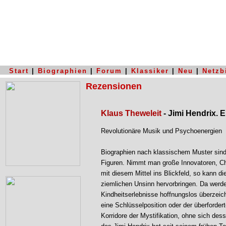
Start
|
Biographien
|
Forum
|
Klassiker
|
Neu
|
Netzb
Rezensionen
Klaus Theweleit
- Jimi Hendrix. 
Revolutionäre Musik und Psychoenergien
Biographien nach klassischem Muster sind
Figuren. Nimmt man große Innovatoren, Ch
mit diesem Mittel ins Blickfeld, so kann d
ziemlichen Unsinn hervorbringen. Da werde
Kindheitserlebnisse hoffnungslos überze
eine Schlüsselposition oder der überforder
Korridore der Mystifikation, ohne sich des