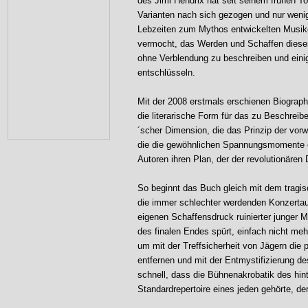
des Jimi Hendrix hat seit seinem frühen To
Varianten nach sich gezogen und nur weni
Lebzeiten zum Mythos entwickelten Musik
vermocht, das Werden und Schaffen diese
ohne Verblendung zu beschreiben und einig
entschlüsseln.
Mit der 2008 erstmals erschienen Biograph
die literarische Form für das zu Beschreib
´scher Dimension, die das Prinzip der vor
die die gewöhnlichen Spannungsmomente ein
Autoren ihren Plan, der der revolutionären
So beginnt das Buch gleich mit dem tragi
die immer schlechter werdenden Konzertauf
eigenen Schaffensdruck ruinierter junger M
des finalen Endes spürt, einfach nicht mehr
um mit der Treffsicherheit von Jägern die
entfernen und mit der Entmystifizierung de
schnell, dass die Bühnenakrobatik des hin
Standardrepertoire eines jeden gehörte, de