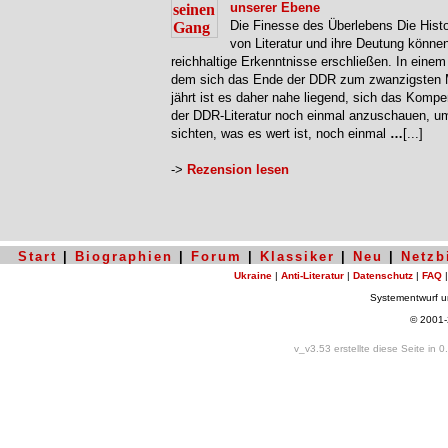
unserer Ebene
Die Finesse des Überlebens Die Histor
von Literatur und ihre Deutung könne
reichhaltige Erkenntnisse erschließen. In einem 
dem sich das Ende der DDR zum zwanzigsten 
jährt ist es daher nahe liegend, sich das Komp
der DDR-Literatur noch einmal anzuschauen, u
sichten, was es wert ist, noch einmal
…
[...]
->
Rezension lesen
Start
|
Biographien
|
Forum
|
Klassiker
|
Neu
|
Netzb
Ukraine
|
Anti-Literatur
|
Datenschutz
|
FAQ
Systementwurf 
© 2001
v_v3.53 erstellte diese Seite in 