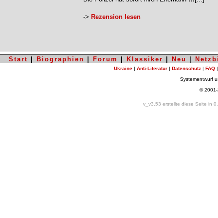
->
Rezension lesen
Start
|
Biographien
|
Forum
|
Klassiker
|
Neu
|
Netzb
Ukraine
|
Anti-Literatur
|
Datenschutz
|
FAQ
Systementwurf 
© 2001
v_v3.53 erstellte diese Seite in 