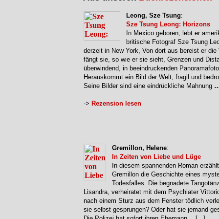
Leong, Sze Tsung
:
Sze Tsung Leong: Horizons
In Mexico geboren, lebt er ameri
britische Fotograf Sze Tsung Le
derzeit in New York, Von dort aus bereist er die
fängt sie, so wie er sie sieht, Grenzen und Dis
überwindend, in beeindruckenden Panoramafoto
Herauskommt ein Bild der Welt, fragil und bedro
Seine Bilder sind eine eindrückliche Mahnung
->
Rezension lesen
Gremillon, Helene
:
In Zeiten von Liebe und Lüge
In diesem spannenden Roman erzählt
Gremillon die Geschichte eines myst
Todesfalles. Die begnadete Tangotänz
Lisandra, verheiratet mit dem Psychiater Vittorio
nach einem Sturz aus dem Fenster tödlich verlet
sie selbst gesprungen? Oder hat sie jemand ge
Die Polizei hat sofort ihren Ehemann
…
[...]