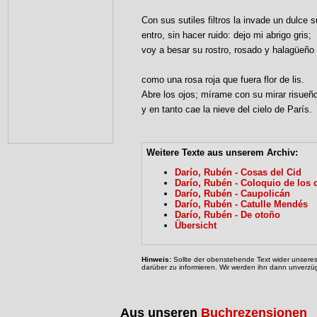
Con sus sutiles filtros la invade un dulce 
entro, sin hacer ruido: dejo mi abrigo gris;
voy a besar su rostro, rosado y halagüeño
como una rosa roja que fuera flor de lis.
Abre los ojos; mírame con su mirar risueñ
y en tanto cae la nieve del cielo de París.
Weitere Texte aus unserem Archiv:
Darío, Rubén - Cosas del Cid
Darío, Rubén - Coloquio de los 
Darío, Rubén - Caupolicán
Darío, Rubén - Catulle Mendés
Darío, Rubén - De otoño
Übersicht
Hinweis:
Sollte der obenstehende Text wider unseres 
darüber zu informieren. Wir werden ihn dann unverzüg
Aus unseren
Buchrezensionen