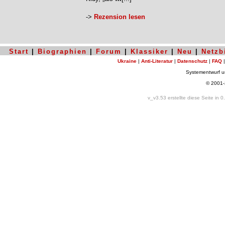
->
Rezension lesen
Start
|
Biographien
|
Forum
|
Klassiker
|
Neu
|
Netzb
Ukraine
|
Anti-Literatur
|
Datenschutz
|
FAQ
Systementwurf 
© 2001
v_v3.53 erstellte diese Seite in 