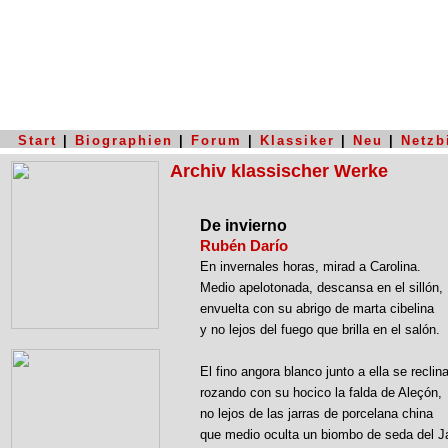
Start
|
Biographien
|
Forum
|
Klassiker
|
Neu
|
Netzb
Archiv klassischer Werke
De invierno
Rubén Darío
En invernales horas, mirad a Carolina.
Medio apelotonada, descansa en el sillón,
envuelta con su abrigo de marta cibelina
y no lejos del fuego que brilla en el salón.
El fino angora blanco junto a ella se reclina
rozando con su hocico la falda de Aleçón,
no lejos de las jarras de porcelana china
que medio oculta un biombo de seda del J