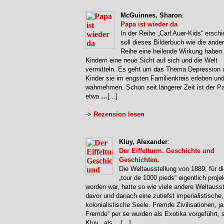
McGuinnes, Sharon
:
Papa ist wieder da
In der Reihe „Carl Auer-Kids“ ersch
soll dieses Bilderbuch wie die ande
Reihe eine heilende Wirkung haben
Kindern eine neue Sicht auf sich und die Welt
vermitteln. Es geht um das Thema Depression 
Kinder sie im engsten Familienkreis erleben un
wahrnehmen. Schon seit längerer Zeit ist der P
etwa
…
[...]
->
Rezension lesen
Kluy, Alexander
:
Der Eiffelturm. Geschichte und
Geschichten.
Die Weltausstellung von 1889, für di
„tour de 1000 pieds“ eigentlich projek
worden war, hatte so wie viele andere Weltauss
davor und danach eine zutiefst imperialistische,
kolonialistische Seele. Fremde Zivilisationen, ja
Fremde“ per se wurden als Exotika vorgeführt, s
Kluy, „als
…
[...]