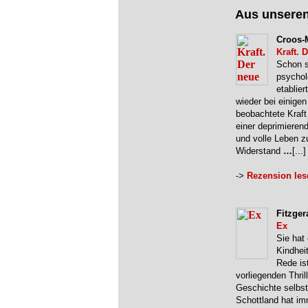
Aus unsere
Croos-M
Kraft. 
Schon se
psychol
etablie
wieder bei einigen
beobachtete Kraft 
einer deprimieren
und volle Leben z
Widerstand
…
[...]
->
Rezension les
Fitzger
Ex
Sie hat
Kindheit
Rede is
vorliegenden Thril
Geschichte selbst
Schottland hat im