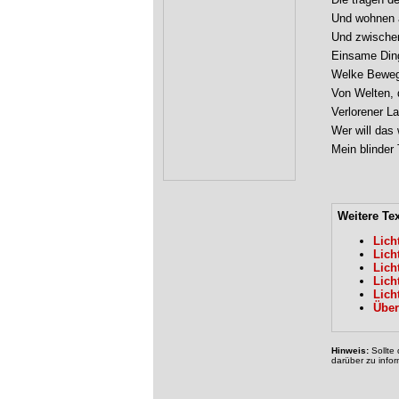
Und wohnen 
Und zwischen
Einsame Dinge
Welke Bewegu
Von Welten, d
Verlorener Lau
Wer will das w
Mein blinder
Weitere Te
Lich
Lich
Lich
Lich
Lich
Über
Hinweis:
Sollte 
darüber zu infor