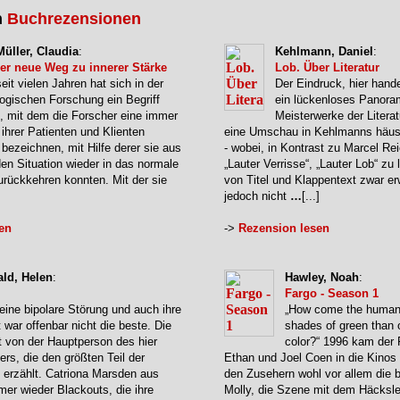
n
Buchrezensionen
üller, Claudia
:
Kehlmann, Daniel
:
Der neue Weg zu innerer Stärke
Lob. Über Literatur
it vielen Jahren hat sich in der
Der Eindruck, hier hand
ogischen Forschung ein Begriff
ein lückenloses Panora
rt, mit dem die Forscher eine immer
Meisterwerke der Litera
 ihrer Patienten und Klienten
eine Umschau in Kehlmanns häusli
bezeichnen, mit Hilfe derer sie aus
- wobei, in Kontrast zu Marcel Re
den Situation wieder in das normale
„Lauter Verrisse“, „Lauter Lob“ zu 
urückkehren konnten. Mit der sie
von Titel und Klappentext zwar erw
jedoch nicht
…
[...]
en
->
Rezension lesen
ald, Helen
:
Hawley, Noah
:
Fargo - Season 1
 eine bipolare Störung und auch ihre
„How come the human
 war offenbar nicht die beste. Die
shades of green than 
t von der Hauptperson des hier
color?“ 1996 kam der 
lers, die den größten Teil der
Ethan und Joel Coen in die Kinos
 erzählt. Catriona Marsden aus
den Zusehern wohl vor allem die be
mer wieder Blackouts, die ihre
Molly, die Szene mit dem Häcksler