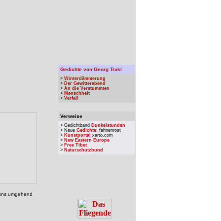
Gedichte von Georg Trakl
>
Winterdämmerung
>
Der Gewitterabend
>
An die Verstummten
>
Menschheit
>
Verfall
Verweise
> Gedichtband
Dunkelstunden
> Neue
Gedichte
: fahnenrost
>
Kunstportal
xarto.com
>
New Eastern Europe
>
Free Tibet
>
Naturschutzbund
, uns umgehend