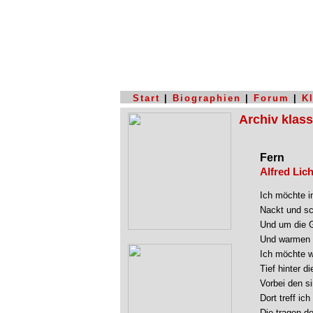
Start
|
Biographien
|
Forum
|
K
Archiv klas
Fern
Alfred Lic
Ich möchte i
Nackt und sc
Und um die G
Und warmen G
Ich möchte we
Tief hinter d
Vorbei den si
Dort treff ich 
Die tragen d