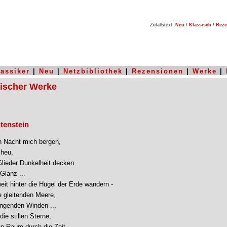
Zufallstext:
Neu
/
Klassisch
/
Reze
lassiker
|
Neu
|
Netzbibliothek
|
Rezensionen
|
Werke
|
sischer Werke
htenstein
n Nacht mich bergen,

heu,

lieder Dunkelheit decken

lanz ...

it hinter die Hügel der Erde wandern -

ie gleitenden Meere,

ngenden Winden ...

die stillen Sterne,

en Raum durch die Zeit
