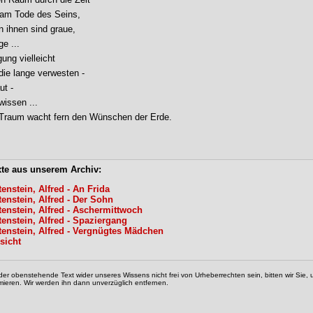
am Tode des Seins,

 ihnen sind graue,

 ...

ng vielleicht

ie lange verwesten -

t -

issen ...

 Traum wacht fern den Wünschen der Erde.
xte aus unserem Archiv:
tenstein, Alfred - An Frida
tenstein, Alfred - Der Sohn
tenstein, Alfred - Aschermittwoch
tenstein, Alfred - Spaziergang
tenstein, Alfred - Vergnügtes Mädchen
sicht
der obenstehende Text wider unseres Wissens nicht frei von Urheberrechten sein, bitten wir Sie
mieren. Wir werden ihn dann unverzüglich entfernen.