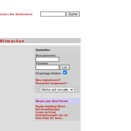
nsion
|
Der Bücherwurm
Mitmachen
Anmelden
Benutzername
Passwort
Eingeloggt bleiben
Neu registrieren?
Passwort vergessen?
Neues aus dem Forum
Pojatz empfängt Mord...
Bot-Anmeldungen
Lesen im Krieg
Aufzeichnungen von de...
Kein Platz für szeni...