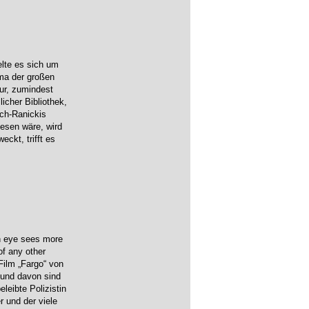
elte es sich um
ma der großen
tur, zumindest
cher Bibliothek,
ich-Ranickis
lesen wäre, wird
eckt, trifft es
 eye sees more
of any other
Film „Fargo“ von
 und davon sind
leibte Polizistin
 und der viele