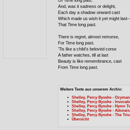
Of Time long past:

And, was it sadness or delight,

Each day a shadow onward cast

Which made us wish it yet might last--

That Time long past.

There is regret, almost remorse,

For Time long past.

'Tis like a child's belovèd corse

A father watches, till at last

Beauty is like remembrance, cast

From Time long past.
Weitere Texte aus unserem Archiv:
Shelley, Percy Bysshe - Ozyman
Shelley, Percy Bysshe - Invocat
Shelley, Percy Bysshe - Hymn To
Shelley, Percy Bysshe - Adonais
Shelley, Percy Bysshe - The Tri
Übersicht