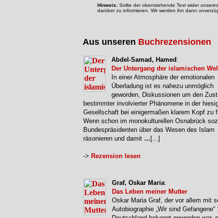
Hinweis:
Sollte der obenstehende Text wider unseres 
darüber zu informieren. Wir werden ihn dann unverzüg
Aus unseren
Buchrezensionen
Abdel-Samad, Hamed
:
Der Untergang der islamischen Wel
In einer Atmosphäre der emotionalen
Überladung ist es nahezu unmöglich
geworden, Diskussionen um den Zus
bestimmter involvierter Phänomene in der hiesi
Gesellschaft bei einigermaßen klarem Kopf zu f
Wenn schon im monokulturellen Osnabrück sozia
Bundespräsidenten über das Wesen des Islam
räsonieren und damit
…
[...]
->
Rezension lesen
Graf, Oskar Maria
:
Das Leben meiner Mutter
Oskar Maria Graf, der vor allem mit s
Autobiographie „Wir sind Gefangene“ 
Deutschland bekannt geworden war, 