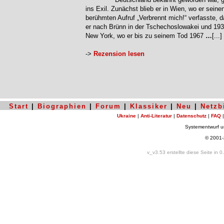
ins Exil. Zunächst blieb er in Wien, wo er seine
berühmten Aufruf „Verbrennt mich!“ verfasste, d
er nach Brünn in der Tschechoslowakei und 19
New York, wo er bis zu seinem Tod 1967
…
[...]
->
Rezension lesen
Start
|
Biographien
|
Forum
|
Klassiker
|
Neu
|
Netzb
Ukraine
|
Anti-Literatur
|
Datenschutz
|
FAQ
Systementwurf 
© 2001
v_v3.53 erstellte diese Seite in 