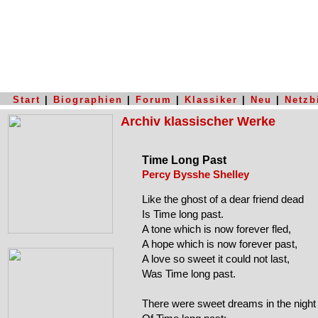
Start
|
Biographien
|
Forum
|
Klassiker
|
Neu
|
Netzb
Archiv klassischer Werke
Time Long Past
Percy Bysshe Shelley
Like the ghost of a dear friend dead

Is Time long past.

A tone which is now forever fled,

A hope which is now forever past,

A love so sweet it could not last,

Was Time long past.

There were sweet dreams in the night
