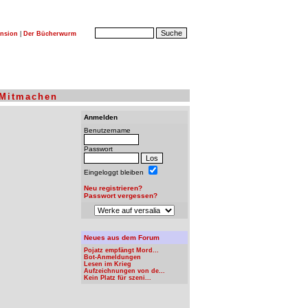
nsion
|
Der Bücherwurm
Mitmachen
Anmelden
Benutzername
Passwort
Eingeloggt bleiben
Neu registrieren?
Passwort vergessen?
Neues aus dem Forum
Pojatz empfängt Mord...
Bot-Anmeldungen
Lesen im Krieg
Aufzeichnungen von de...
Kein Platz für szeni...