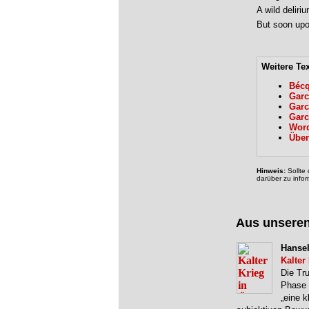
A wild deliriu
But soon upo
Weitere Te
Bécq
Garc
Garc
Garc
Word
Über
Hinweis:
Sollte 
darüber zu infor
Aus unsere
Hansel
Kalter
Die Tr
Phase d
„eine 