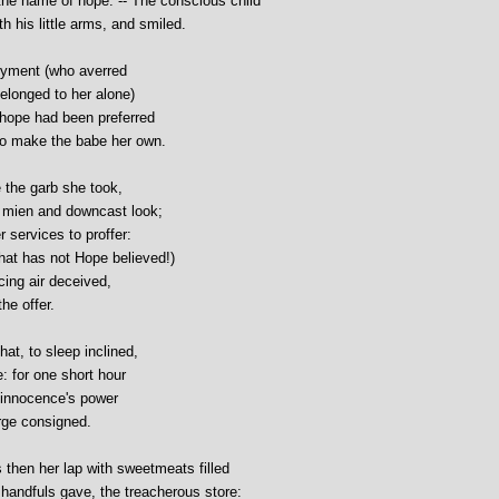
he name of hope: -- The conscious child
th his little arms, and smiled.
joyment (who averred
elonged to her alone)
 hope had been preferred
to make the babe her own.
 the garb she took,
 mien and downcast look;
 services to proffer:
at has not Hope believed!)
cing air deceived,
he offer.
hat, to sleep inclined,
: for one short hour
e innocence's power
arge consigned.
then her lap with sweetmeats filled
 handfuls gave, the treacherous store: