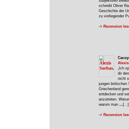
subjektiven Bewus
schreibt Oliver Ra
Geschichte der Uni
zu vorliegender Pu
->
Rezension les
Cacoy
Alexis
„Ich s
dir de
nicht 
jungen britischen 
Griechenland gere
entdecken und se
anzutreten. Waru
warum man
…
[...]
->
Rezension les