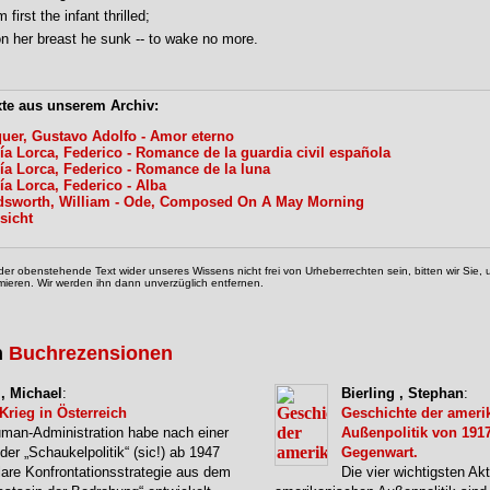
m first the infant thrilled;
n her breast he sunk -- to wake no more.
xte aus unserem Archiv:
uer, Gustavo Adolfo - Amor eterno
ía Lorca, Federico - Romance de la guardia civil española
ía Lorca, Federico - Romance de la luna
ía Lorca, Federico - Alba
sworth, William - Ode, Composed On A May Morning
sicht
der obenstehende Text wider unseres Wissens nicht frei von Urheberrechten sein, bitten wir Sie
mieren. Wir werden ihn dann unverzüglich entfernen.
n
Buchrezensionen
, Michael
:
Bierling , Stephan
:
 Krieg in Österreich
Geschichte der ameri
uman-Administration habe nach einer
Außenpolitik von 1917
er „Schaukelpolitik“ (sic!) ab 1947
Gegenwart.
klare Konfrontationsstrategie aus dem
Die vier wichtigsten Ak