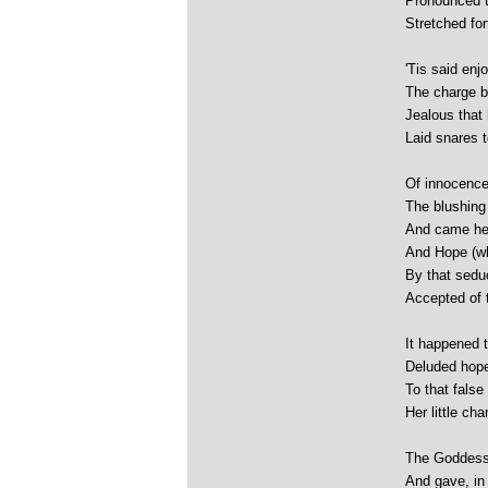
Pronounced t
Stretched for
'Tis said en
The charge b
Jealous that
Laid snares 
Of innocence
The blushing
And came her
And Hope (wh
By that sedu
Accepted of t
It happened t
Deluded hope
To that fals
Her little ch
The Goddess 
And gave, in