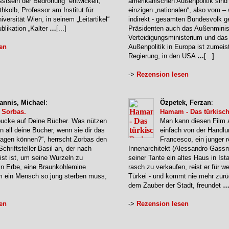
stsein der Bedrohung“ entwickelt,
amerikanischen Außenpolitik sin
thkolb, Professor am Institut für
einzigen „nationalen“, also vom 
versität Wien, in seinem „Leitartikel“
indirekt - gesamten Bundesvolk 
blikation „Kalter
…
[...]
Präsidenten auch das Außenminis
Verteidigungsministerium und da
en
Außenpolitik in Europa ist zumeis
Regierung, in den USA
…
[...]
->
Rezension lesen
annis, Michael
:
Özpetek, Ferzan
:
 Sorbas.
Hamam - Das türkisc
pucke auf Deine Bücher. Was nützen
Man kann diesen Film 
nn all deine Bücher, wenn sie dir das
einfach von der Handlu
sagen können?“, herrscht Zorbas den
Francesco, ein junger 
Schriftsteller Basil an, der nach
Innenarchitekt (Alessandro Gassm
ist ist, um seine Wurzeln zu
seiner Tante ein altes Haus in Is
in Erbe, eine Braunkohlemine
rasch zu verkaufen, reist er für w
m ein Mensch so jung sterben muss,
Türkei - und kommt nie mehr zurüc
dem Zauber der Stadt, freundet
en
->
Rezension lesen