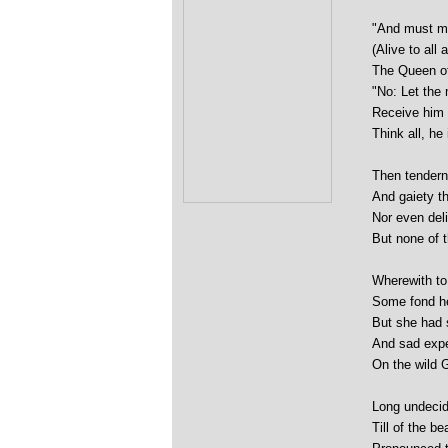
"And must my
(Alive to all 
The Queen of
"No: Let the 
Receive him 
Think all, he
Then tendern
And gaiety t
Nor even del
But none of 
Wherewith to 
Some fond he
But she had 
And sad expe
On the wild 
Long undecide
Till of the b