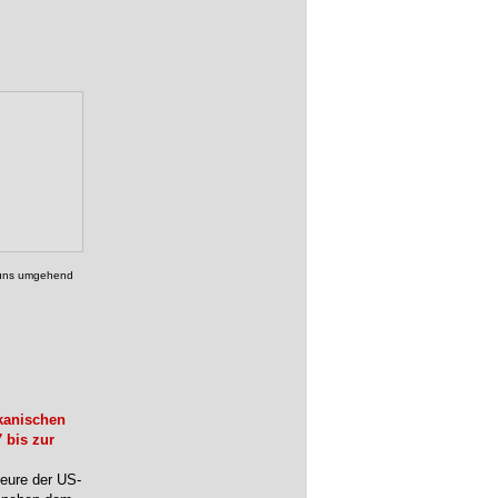
, uns umgehend
kanischen
 bis zur
teure der US-