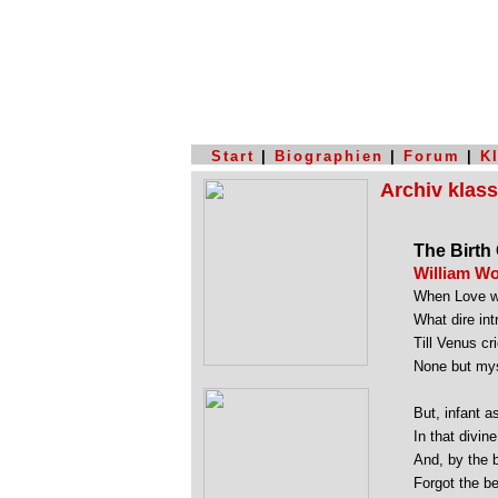
Start
|
Biographien
|
Forum
|
K
Archiv klas
The Birth
William W
When Love wa
What dire int
Till Venus cr
None but mys
But, infant a
In that divi
And, by the 
Forgot the b