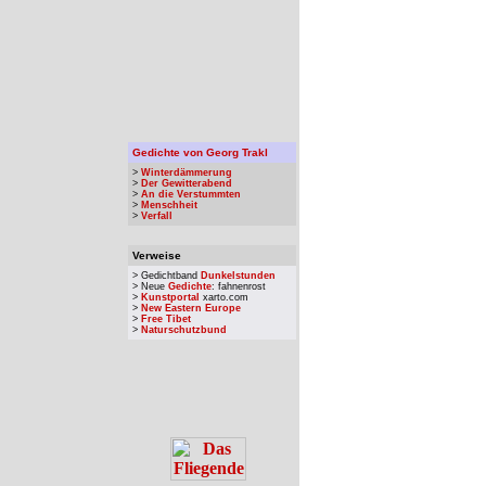
Gedichte von Georg Trakl
>
Winterdämmerung
>
Der Gewitterabend
>
An die Verstummten
>
Menschheit
>
Verfall
Verweise
> Gedichtband
Dunkelstunden
> Neue
Gedichte
: fahnenrost
>
Kunstportal
xarto.com
>
New Eastern Europe
>
Free Tibet
>
Naturschutzbund