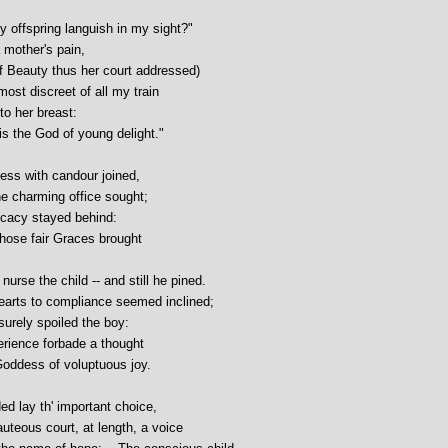
 offspring languish in my sight?"
a mother's pain,
 Beauty thus her court addressed)
most discreet of all my train
to her breast:
 is the God of young delight."
ess with candour joined,
he charming office sought;
icacy stayed behind:
those fair Graces brought
nurse the child -- and still he pined.
arts to compliance seemed inclined;
surely spoiled the boy:
rience forbade a thought
Goddess of voluptuous joy.
d lay th' important choice,
eauteous court, at length, a voice