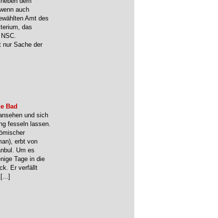
d neben dem
– wenn auch
gewählten Amt des
terium, das
s NSC.
t nur Sache der
he Bad
ansehen und sich
ng fesseln lassen.
römischer
an), erbt von
tanbul. Um es
enige Tage in die
k. Er verfällt
…
[...]