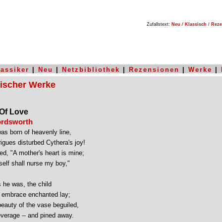
Zufallstext:
Neu
/
Klassisch
/
Reze
lassiker
|
Neu
|
Netzbibliothek
|
Rezensionen
|
Werke
|
sischer Werke
 Of Love
ordsworth
s born of heavenly line,
rigues disturbed Cythera's joy!
ied, "A mother's heart is mine;
elf shall nurse my boy,"
s he was, the child
ne embrace enchanted lay;
beauty of the vase beguiled,
everage -- and pined away.