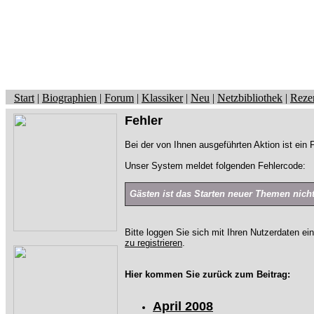
Start
|
Biographien
|
Forum
|
Klassiker
|
Neu
|
Netzbibliothek
|
Reze
Fehler
Bei der von Ihnen ausgeführten Aktion ist ein F
Unser System meldet folgenden Fehlercode:
Gästen ist das Starten neuer Themen nicht 
Bitte loggen Sie sich mit Ihren Nutzerdaten ei
zu registrieren
.
Hier kommen Sie zurück zum Beitrag:
April 2008