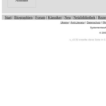
Start
|
Biographien
|
Forum
|
Klassiker
|
Neu
|
Netzbibliothek
|
Reze
Ukraine
|
Anti-Literatur
|
Datenschutz
|
FA
Systementwur
© 200
v_v3.53 erstellte diese Seite in 