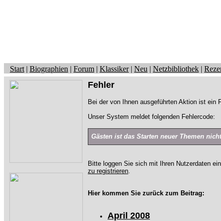
Start
|
Biographien
|
Forum
|
Klassiker
|
Neu
|
Netzbibliothek
|
Reze
Fehler
Bei der von Ihnen ausgeführten Aktion ist ein F
Unser System meldet folgenden Fehlercode:
Gästen ist das Starten neuer Themen nicht 
Bitte loggen Sie sich mit Ihren Nutzerdaten ei
zu registrieren
.
Hier kommen Sie zurück zum Beitrag:
April 2008