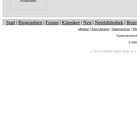
Start
|
Biographien
|
Forum
|
Klassiker
|
Neu
|
Netzbibliothek
|
Reze
Ukraine
|
Anti-Literatur
|
Datenschutz
|
FA
Systementwur
© 200
v_v3.53 erstellte diese Seite in 