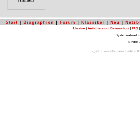
Start
|
Biographien
|
Forum
|
Klassiker
|
Neu
|
Netzb
Ukraine
|
Anti-Literatur
|
Datenschutz
|
FAQ
Systementwurf 
© 2001
v_v3.53 erstellte diese Seite in 