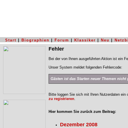
Start
|
Biographien
|
Forum
|
Klassiker
|
Neu
|
Netzb
Fehler
Bei der von Ihnen ausgeführten Aktion ist ein Fe
Unser System meldet folgenden Fehlercode:
Gästen ist das Starten neuer Themen nicht g
Bitte loggen Sie sich mit Ihren Nutzerdaten ein
zu registrieren
.
Hier kommen Sie zurück zum Beitrag:
Dezember 2008