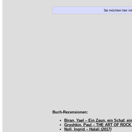
Sie möchten hier m
Buch-Rezensionen:
Biran, Yael – Ein Zaun, ein Schaf, e
Grushkin, Paul – THE ART OF ROCK 
Noll, Ingrid – Halali
(2017)