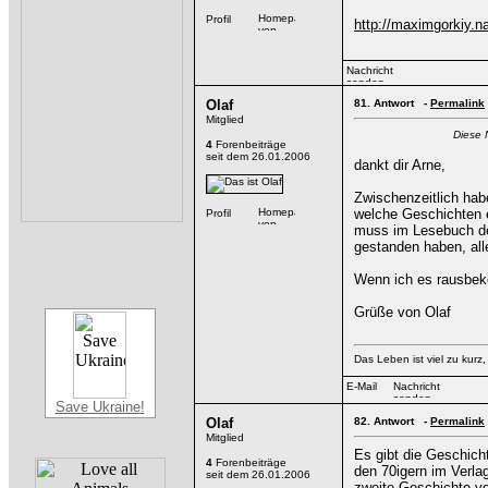
http://maximgorkiy.na
Olaf
81.
Antwort -
Permalink
Mitglied
Diese 
4
Forenbeiträge
seit dem 26.01.2006
dankt dir Arne,
Zwischenzeitlich habe
welche Geschichten e
muss im Lesebuch der
gestanden haben, all
Wenn ich es rausbeko
Grüße von Olaf
Das Leben ist viel zu kurz
Save Ukraine!
Olaf
82.
Antwort -
Permalink
Mitglied
Es gibt die Geschicht
4
Forenbeiträge
den 70igern im Verlag
seit dem 26.01.2006
zweite Geschichte vo