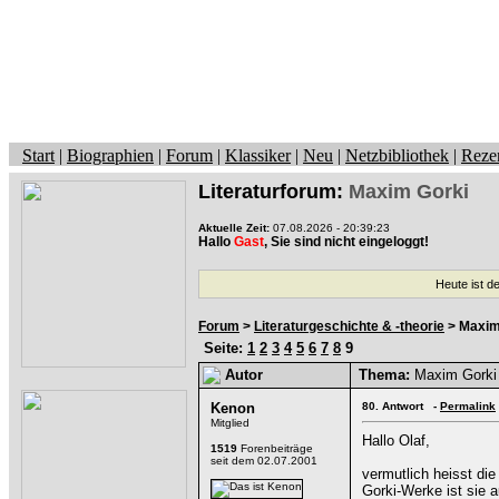
Start
|
Biographien
|
Forum
|
Klassiker
|
Neu
|
Netzbibliothek
|
Reze
Literaturforum:
Maxim Gorki
Aktuelle Zeit:
07.08.2026 - 20:39:23
Hallo
Gast
, Sie sind nicht eingeloggt!
Heute ist d
Forum
>
Literaturgeschichte & -theorie
> Maxim
Seite:
1
2
3
4
5
6
7
8
9
Autor
Thema:
Maxim Gorki
Kenon
80.
Antwort -
Permalink
Mitglied
Hallo Olaf,
1519
Forenbeiträge
seit dem 02.07.2001
vermutlich heisst di
Gorki-Werke ist sie a