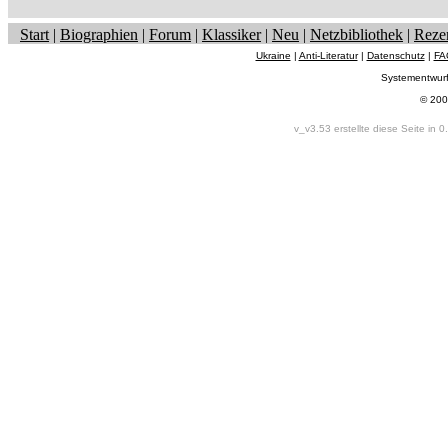
Start
|
Biographien
|
Forum
|
Klassiker
|
Neu
|
Netzbibliothek
|
Reze
Ukraine
|
Anti-Literatur
|
Datenschutz
|
FA
Systementwur
© 200
v_v3.53 erstellte diese Seite in 