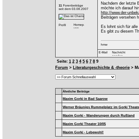
Nachdem der letzte B
11
Forenbeiträge
möchte ich darauf h
seit dem 03.08.2007
http://www.der-unbek
Beiträgen versehen h
Es lohnt sich für all
Es gibt zu diesem 
hmw
Seite:
1
2
3
4
5
6
7
8
9
Forum
>
Literaturgeschichte & -theorie
> Ma
Ähnliche Beiträge
Maxim Gorki in Bad Saarow
Werner Bräunigs Rummelplatz im Gorki Theat
Maxim Gorki - Wanderungen durch Rußland
Maxim Gorki Theater 10/05
Maxim Gorki - Lebewohl!